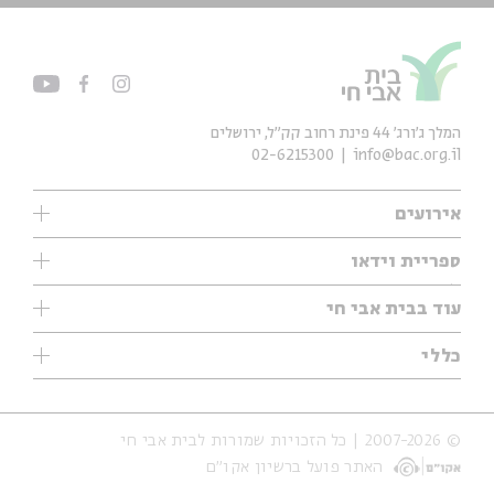
המלך ג'ורג' 44 פינת רחוב קק״ל, ירושלים
02-6215300
info@bac.org.il
אירועים
עיון
ספריית וידאו
אנגלית
ילדים
שיעורי בוקר
עוד בבית אבי חי
מוזיקה
מיוחדים
תערוכות
עיון
כללי
נוער
מיוחדים
מיוחדים
צרו קשר
ספרות ושירה
פודקאסטים מומלצים
ספרות ושירה
אודות
סדרות
כתבות
© 2007-2026 | כל הזכויות שמורות לבית אבי חי
הצהרת נגישות
אירועי עבר
קצה הקרחון
האתר פועל ברשיון אקו״ם
תנאי שימוש והצהרת פרטיות
אירועים בירושלים
על הדרך