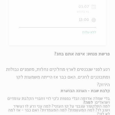
03.07
ה
אנגלית
מיוחדי
כא בתמוז
13:00
ללא עלות
פרשת פנחס: איפה אתם בחג?
רגע לפני שנכנסים לארץ מחלקים נחלות, מסמנים גבולות
ומתכוננים לחגים. האם כבר אז הייתה משמעות לקו
הירוק?
קלבת שבת - העונה הבוערת
בלי שמלה אדומה ובלי כפפות ג'קי לוי וחברי הקלבת עומדים
ושואלים:
למה?
למה הסלקטור עצבני על קו העוני? למה עני ורע לו ועשיר
וטוב לו? למה המעטפות? למה המעמדות? ואם כבר - אז למה
לא לנו?