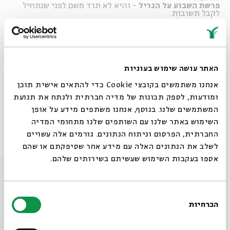
פרשת השבוע על הגריל
- והיא לא תרד משם לפני שנתחיל
לקבל תשובות.
אל תגידו שלא הזהרנו.
בכל יום שישי בשעה 13:00, החל ב-ח סיון, 21 במאי, פרשת
נשא
נושאים יפורסמו בהמשך.
האתר עושה שימוש בעוגיות
אנחנו משתמשים בקובצי Cookie כדי להתאים אישית תוכן
שיתוף
הוספה ליומן
הרשמה לאירועים דומים
ומודעות, לספק תכונות של מדיה חברתית ולנתח את תנועת
המשתמשים שלנו. בנוסף, אנחנו משתפים מידע על אופן
סגור
השימוש באתר שלנו עם השותפים שלנו מתחומי המדיה
החברתית, הפרסום וניתוח הנתונים. גורמים אלה עשויים
אירועים נוספים בסדרה
לשלב את הנתונים האלה עם מידע אחר שסיפקתם או שהם
אספו בעקבות השימוש שעשיתם בשירותים שלהם.
בחירת
הכרחיות
הסכמה
רוצים לדעת מה קורה