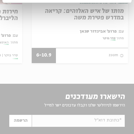
מותו של איש האלוהים: קריאה
חירות 
במדרש פטירת משה
הליברל
עם:
פרופ' אביגדור שנאן
עם:
פרופ' 
מתוך:
סדר בוקר
מתוך:
האופצי
6-10.9
סדר בוקר
ו
zoom
הישארו מעודכנים
הירשמו לניוזלטר שלנו וקבלו עדכונים ישר למייל
*כתובת דוא"ל
הרשמה