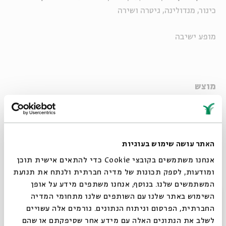
כינור, מנדולינה, גיטרה ושירה
מופע ישיבה
מוצש
ליין מוסיקה ישראלית מקורית
מנהל אמנותי:
שאנן סטריט
האתר עושה שימוש בעוגיות
ליין סיון: Oh God!
אנחנו משתמשים בקובצי Cookie כדי להתאים אישית תוכן
יוצרים ישראלים בדיאלוג אישי מול אלוהים
ומודעות, לספק תכונות של מדיה חברתית ולנתח את תנועת
המשתמשים שלנו. בנוסף, אנחנו משתפים מידע על אופן
מחיר: 50 ₪, סטודנטים: 30 ₪, כולל משקה ראשון
סגור
השימוש באתר שלנו עם השותפים שלנו מתחומי המדיה
מספר המקומות מוגבל
החברתית, הפרסום וניתוח הנתונים. גורמים אלה עשויים
לשלב את הנתונים האלה עם מידע אחר שסיפקתם או שהם