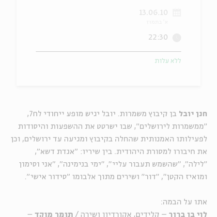
13.06.10
ה
אנגלית
מיוחדי
א' בתמוז
22:30
ללא עלות
חנן יובל
בן קיבוץ משמרות. יובל יגיש מופע ייחודי לח7,
"ממשמרות לירושלים", שבו ישרטט את ההשפעות והיסודות
לפעילותו האמנותית שהחלה בקיבוץ ומגיעה עד ירושלים, וכן
את חיבורו למסורת היהודית. בין שיריו: "אגדת דשא",
"לילה", "שהשמש תעבור עליי", "ימי בנימינה", "אני וסימון
ומואיז הקטן", "דור" ושירים מתוך אלבומו "סידור אישי".
אתו על הבמה:
לוי בן ברוך
– קלידים, אקורדיון ושירה /
תומר מוקד
–