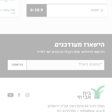
6-10.9
סדר בוקר
ו
zoom
הישארו מעודכנים
הירשמו לניוזלטר שלנו וקבלו עדכונים ישר למייל
*כתובת דוא"ל
הרשמה
המלך ג'ורג' 44 פינת רחוב קק״ל, ירושלים
02-6215300
info@bac.org.il