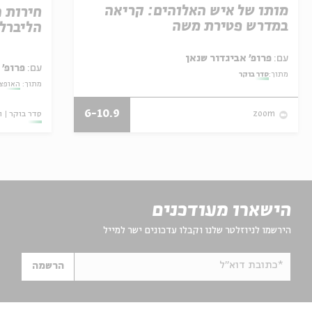
מותו של איש האלוהים: קריאה
חירות 
במדרש פטירת משה
הליברל
עם:
פרופ' אביגדור שנאן
עם:
פרופ' 
מתוך:
סדר בוקר
מתוך:
האופצי
6-10.9
סדר בוקר
ו
zoom
הישארו מעודכנים
הירשמו לניוזלטר שלנו וקבלו עדכונים ישר למייל
*כתובת דוא"ל
הרשמה