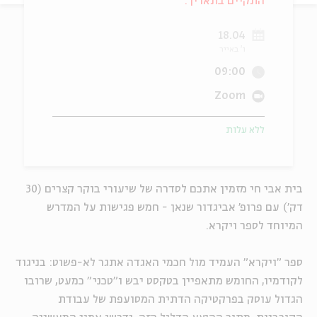
התקיים בתאריך:
ה
אנגלית
מיוחדי
18.04
ו' באייר
09:00
Zoom
ללא עלות
בית אבי חי מזמין אתכם לסדרה של שיעורי בוקר קצרים (30
דק') עם פרופ' אביגדור שנאן - חמש פגישות על המדרש
המיוחד לספר ויקרא.
ספר "ויקרא" העמיד מול חכמי האגדה אתגר לא-פשוט: בניגוד
לקודמיו, החומש מתאפיין בטקסט יבש ו"טכני" כמעט, שרובו
הגדול עוסק בפרקטיקה הדתית המסועפת של עבודת