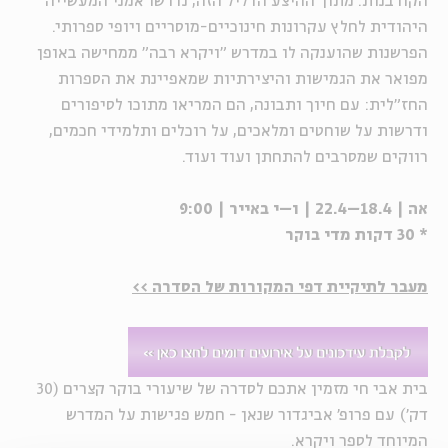
הקורבנות. מתוך ההיצע הדליל הזה, נדרשו אמני המעשייה
היהודית לחלץ עקרונות חינוכיים-מוסריים ויופי ספרותי.
הפרשנות שהוענקה לו במדרש "ויקרא רבה" ממחישה באופן
מפואר את הגמישות והיצירתיות שמאפיינת את הספרות
החז"לית: עם חיוך ותבונה, הם המריאו מתוכו לסיפורים
ודרשות על שוחטים ומלאכים, על רוכלים ותלמידי חכמים,
רווקים שמסרבים להתחתן ועוד ועוד.
א­ה | 18.4–22.4 | ו–י באייר | 9:00
* 30 דקות מדי בוקר
מעבר לתיקיית דפי המקורות של הסדרה >>
בית אבי חי מזמין אתכם לסדרה של שיעורי בוקר קצרים (30
דק') עם פרופ' אביגדור שנאן - חמש פגישות על המדרש
המיוחד לספר ויקרא.