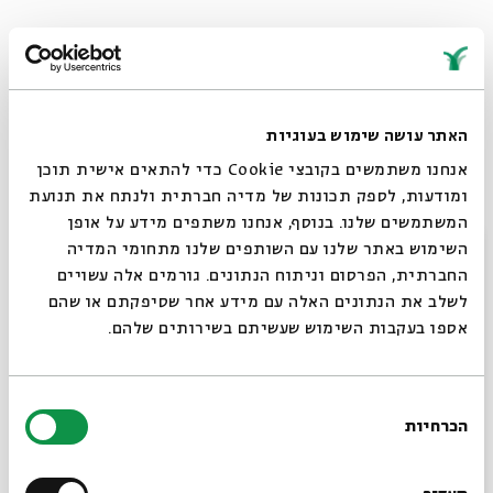
ספר "ויקרא" העמיד מול חכמי האגדה אתגר לא-פשוט: בניגוד
לקודמיו, החומש מתאפיין בטקסט יבש ו"טכני" כמעט, שרובו
הגדול עוסק בפרקטיקה הדתית המסועפת של עבודת
הקורבנות. מתוך ההיצע הדליל הזה, נדרשו אמני המעשייה
האתר עושה שימוש בעוגיות
היהודית לחלץ עקרונות חינוכיים-מוסריים ויופי ספרותי.
אנחנו משתמשים בקובצי Cookie כדי להתאים אישית תוכן
הפרשנות שהוענקה לו במדרש "ויקרא רבה" ממחישה באופן
ומודעות, לספק תכונות של מדיה חברתית ולנתח את תנועת
מפואר את הגמישות והיצירתיות שמאפיינת את הספרות
המשתמשים שלנו. בנוסף, אנחנו משתפים מידע על אופן
סגור
השימוש באתר שלנו עם השותפים שלנו מתחומי המדיה
החז"לית: עם חיוך ותבונה, הם המריאו מתוכו לסיפורים
החברתית, הפרסום וניתוח הנתונים. גורמים אלה עשויים
ודרשות על שוחטים ומלאכים, על רוכלים ותלמידי חכמים,
לשלב את הנתונים האלה עם מידע אחר שסיפקתם או שהם
רווקים שמסרבים להתחתן ועוד ועוד.
אספו בעקבות השימוש שעשיתם בשירותים שלהם.
א-­ה | 18.4–22.4 | ו–י באייר | 9:00
* 30 דקות מדי בוקר
בחירת
הכרחיות
הסכמה
רוצים לדעת מה קורה
מעבר לתיקיית דפי המקורות של הסדרה >>