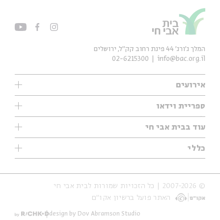
המלך ג'ורג' 44 פינת רחוב קק״ל, ירושלים
02-6215300
info@bac.org.il
אירועים
עיון
ספריית וידאו
אנגלית
ילדים
שיעורי בוקר
עוד בבית אבי חי
מוזיקה
מיוחדים
תערוכות
עיון
כללי
נוער
מיוחדים
מיוחדים
צרו קשר
ספרות ושירה
פודקאסטים מומלצים
ספרות ושירה
אודות
סדרות
כתבות
© 2007-2026 | כל הזכויות שמורות לבית אבי חי
הצהרת נגישות
אירועי עבר
קצה הקרחון
האתר פועל ברשיון אקו״ם
תנאי שימוש והצהרת פרטיות
אירועים בירושלים
על הדרך
חנות
ילדים
design by Dov Abramson Studio
מפלגת המחשבות