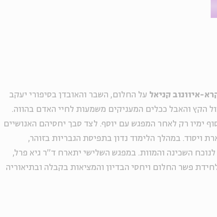
רא-איוונוב קניאל
על החלום, השבר והאובדן בסיפורי יעקב
ול הקץ והאבל ככלים המעניקים משמעות לחיי האדם בהווה.
וף ימיו רק לאחר המפגש עם יוסף. לצד סבך יחסיהם האנושיים
ת ויסוד. במהלך הלימוד נדון בתפיסת הגבריות בזוהר,
נוכח השכינה והמוות. במפגש השלישי יתארח ד"ר גיא פרל,
 לחידת פשר החלום ויחסי הבדיון והמציאות בקבלה ובתיאוריה