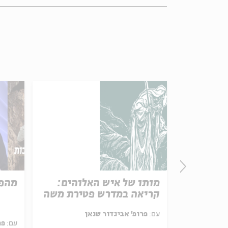
יין
מותו של איש האלוהים:
מהפכ
קריאה במדרש פטירת משה
 גלית בנט-
עם:
פרופ' אביגדור שנאן
עם:
פר