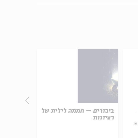
ביכורים – חממה לילית של
מהפכת הנ
רעיונות
נה
עם:
פרופ' יאיר