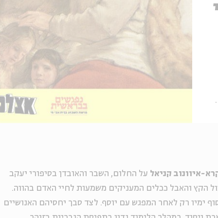
רא-איוונוב קניאל
על החלום, השבר והאובדן בסיפורי יעקב
ול הקץ והאבל ככלים המעניקים משמעות לחיי האדם בהווה.
וף ימיו רק לאחר המפגש עם יוסף. לצד סבך יחסיהם האנושיים
ת ויסוד. במהלך הלימוד נדון בתפיסת הגבריות בזוהר,