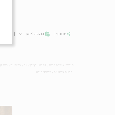
שיתוף
הוספה ליומן
הרשמ
תגיות:
אצלכם בבית
סדרה
לך לך
נח
בראשית
רות קר
פרשת בראשית
לימוד תורה