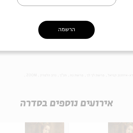
הרשמה
ה לאירועים דומים
א-איוונוב קניאל
פרשת לך לך
פרשת נח
תנ"ך
נדב הלפרין
ZOOM
אירועים נוספים בסדרה