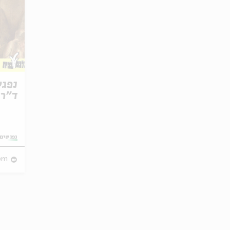
נפגש
ד"ר 
קניא
מתוך:
נפגשים 
om