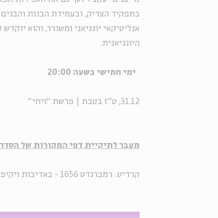
בתפקיד הצדיק, ובעמידת הבנות והבנים ל
אנליטיקאי יונגיאני ומשורר, והוא יוקדש
היונגיאנית.
ימי חמישי בשעה 20:00
31.12, ט"ז בטבת | פרשת "ויחי"
מעבר לתיקיית דפי המקורות של הסדרה
קרדיט: רמברנדט 1656 - באדיבות ויקיפדיה