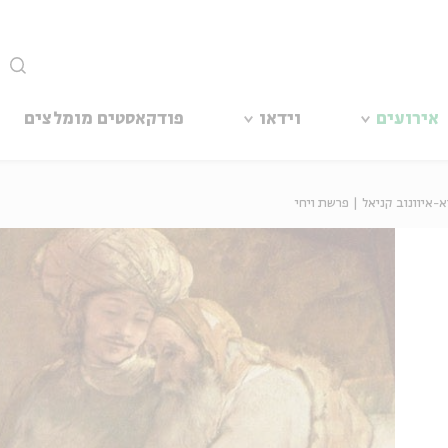
סגור
אירועים
וידאו
פודקאסטים מומלצים
איוונוב קניאל | פרשת ויחי