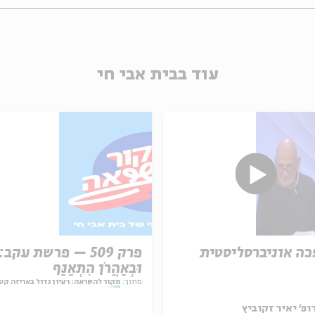
עוד בבית אבי חי
ה אוניברסליסטית
פרק 509 – פרשת עקב:
וּבְאַהֲרֹן הִתְאַנַּף
מתוך:
מקור להשראה: רעיון גדול באריזה קט
ופ' יאיר זקוביץ