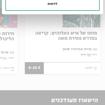
לדחות
מותו של איש האלוהים: קריאה
חירות 
במדרש פטירת משה
הליברל
עם:
פרופ' אביגדור שנאן
עם:
פרופ' 
מתוך:
סדר בוקר
מתוך:
האופצי
6-10.9
סדר בוקר
ו
zoom
הישארו מעודכנים