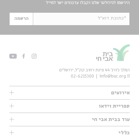
הירשמו לניוזלטר שלנו וקבלו עדכונים ישר למייל
*כתובת דוא"ל
הרשמה
המלך ג'ורג' 44 פינת רחוב קק״ל, ירושלים
02-6215300
info@bac.org.il
אירועים
עיון
ספריית וידאו
אנגלית
ילדים
שיעורי בוקר
עוד בבית אבי חי
מוזיקה
מיוחדים
תערוכות
עיון
כללי
נוער
מיוחדים
מיוחדים