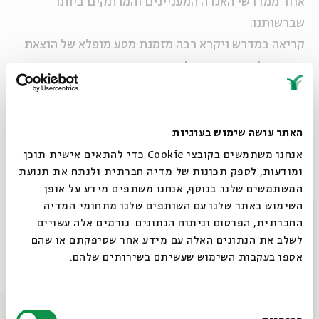
אחד ממדרשי האגדה המעניינים והמרתקים ביותר
שברשותנו.
קריאה במדרש ויקרא רבה מזמנת מסע מופלא של הוצאת
דבש מסלע, מדרשים מלאי השראה ודמיון ששורשיהם
נטועים עמוק בפסוקים חמורי הסבר לכאורה של ספר
ויקרא.
האתר עושה שימוש בעוגיות
מרצה: פרופסור
אביגדור שנאן
אנחנו משתמשים בקובצי Cookie כדי להתאים אישית תוכן
ומודעות, לספק תכונות של מדיה חברתית ולנתח את תנועת
המשתמשים שלנו. בנוסף, אנחנו משתפים מידע על אופן
סגור
שיתוף
הוספה ליומן
הרשמה לאירועים דומים
השימוש באתר שלנו עם השותפים שלנו מתחומי המדיה
החברתית, הפרסום וניתוח הנתונים. גורמים אלה עשויים
לשלב את הנתונים האלה עם מידע אחר שסיפקתם או שהם
אספו בעקבות השימוש שעשיתם בשירותים שלהם.
אירועים נוספים בסדרה
בחירת