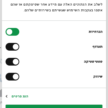
לשלב את הנתונים האלה עם מידע אחר שסיפקתם או שהם
אספו בעקבות השימוש שעשיתם בשירותים שלהם.
תגיות:
נוער
נוער בבית אבי חי
סדנה
סדנאות
פנים. יום. זיכרון.
זיכרון והנצחה
סרטוני זכרון
הנצחה
בחירת
הכרחיות
הסכמה
רוצים לדעת מה קורה
בבית אבי חי לפני כולם?
תעדוף
עוד בבית אבי חי
הרשמו לניוזלטר שלנו
סטטיסטיקה
שיווק
*כתובת דוא"ל
הרשמה
הצג פרטים
מותו של איש האלוהים: קריאה
מאיירי
במדרש פטירת משה