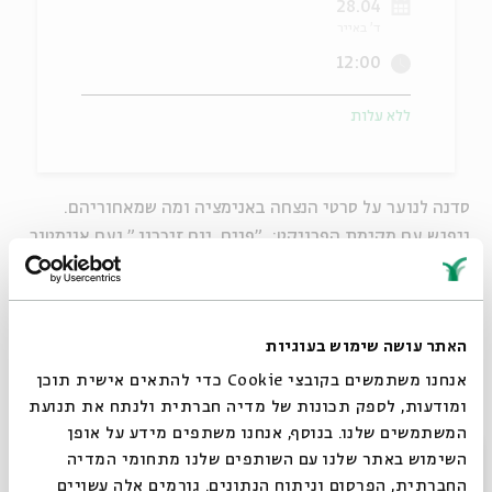
28.04
ד' באייר
ה
אנגלית
מיוחדי
12:00
ללא עלות
סדנה לנוער על סרטי הנצחה באנימציה ומה שמאחוריהם.
ניפגש עם מקימת הפרויקט: "פנים. יום.זיכרון." ועם אנימטור
שיחשפו אותנו אל מאחורי הקלעים של המיזם:
הסיפורים, היצירה והשאלות הגדולות של ההנצחה
האתר עושה שימוש בעוגיות
להתחברות לשידור החי ב-ZOOM >>
אנחנו משתמשים בקובצי Cookie כדי להתאים אישית תוכן
ומודעות, לספק תכונות של מדיה חברתית ולנתח את תנועת
המשתמשים שלנו. בנוסף, אנחנו משתפים מידע על אופן
סגור
השימוש באתר שלנו עם השותפים שלנו מתחומי המדיה
החברתית, הפרסום וניתוח הנתונים. גורמים אלה עשויים
שיתוף
הוספה ליומן
הרשמה לאירועים דומים