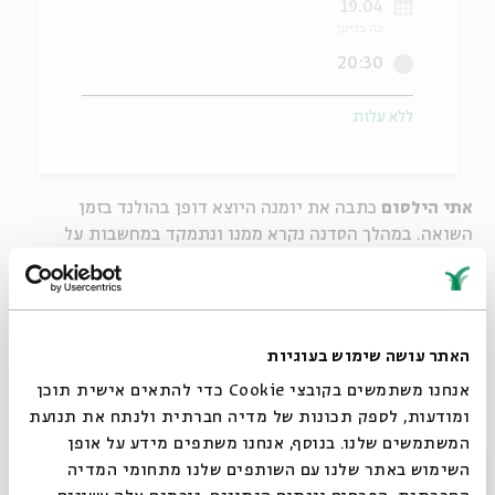
19.04
כה בניסן
ה
אנגלית
מיוחדי
20:30
ללא עלות
אתי הילסום
כתבה את יומנה היוצא דופן בהולנד בזמן
השואה. במהלך הסדנה נקרא ממנו ונתמקד במחשבות על
מרחב תוך-נפשי. בימים אלה, שבהם המרחב החיצוני הולך
ומצטמצם, נבחן היבטים שונים של מרחבי הנפש, וגם נכתוב על
אלה שבתוכנו.
בהנחיית
שרה בר יוסף
, בבליותרפיסטית ותלמידת תואר
האתר עושה שימוש בעוגיות
שלישי בחוג לספרות משווה בבר אילן.
אנחנו משתמשים בקובצי Cookie כדי להתאים אישית תוכן
ומודעות, לספק תכונות של מדיה חברתית ולנתח את תנועת
המשתמשים שלנו. בנוסף, אנחנו משתפים מידע על אופן
סגור
השימוש באתר שלנו עם השותפים שלנו מתחומי המדיה