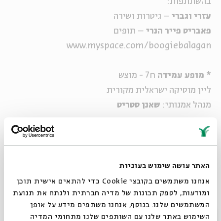
בהשתתפות:
עזרי וגברי
– גיטרות ושירה
פאבריס פייר הנרי
– תופים
www.myspace.com/boogiebalagan
* מופע עמידה
ח7 - מוצש
ליין מוסיקה ישראלית מקורית
מנהל אמנותי:
שאנן סטריט
ליין ניסן: עולים לרגל
לכבוד חג הפסח, יוצרים ירושלמים וירושלמים לשעבר,
מעלים את ירושלים על ראש שמחתם שני מופעים, שני
האתר עושה שימוש בעוגיות
אמנים, ירושלים – אחת!
אנחנו משתמשים בקובצי Cookie כדי להתאים אישית תוכן
ומודעות, לספק תכונות של מדיה חברתית ולנתח את תנועת
המשתמשים שלנו. בנוסף, אנחנו משתפים מידע על אופן
* שימו לב – שעון קיץ מגיע...כל המופעים מתחילים
סגור
השימוש באתר שלנו עם השותפים שלנו מתחומי המדיה