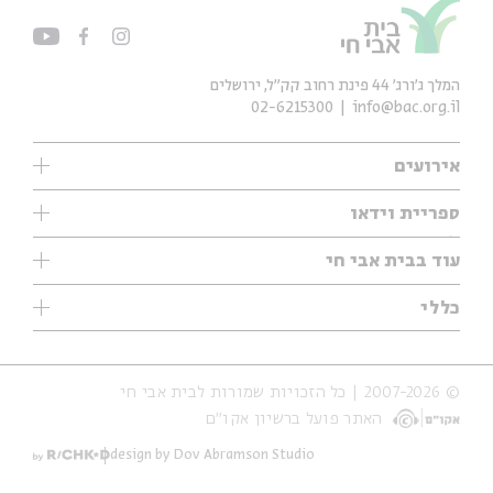
המלך ג'ורג' 44 פינת רחוב קק״ל, ירושלים
02-6215300
info@bac.org.il
אירועים
עיון
ספריית וידאו
אנגלית
ילדים
שיעורי בוקר
עוד בבית אבי חי
מוזיקה
מיוחדים
תערוכות
עיון
כללי
נוער
מיוחדים
מיוחדים
צרו קשר
ספרות ושירה
פודקאסטים מומלצים
ספרות ושירה
אודות
סדרות
כתבות
© 2007-2026 | כל הזכויות שמורות לבית אבי חי
הצהרת נגישות
אירועי עבר
קצה הקרחון
האתר פועל ברשיון אקו״ם
תנאי שימוש והצהרת פרטיות
אירועים בירושלים
על הדרך
חנות
ילדים
design by Dov Abramson Studio
מפלגת המחשבות
מוזיקה