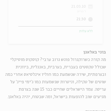
21.03.10
ה
אנגלית
מיוחדי
ו' בניסן
21:30
ללא עלות
בוגי באלאגן
מה קורה כשרוקנרול פוגש גרוב ערבי? קוסקוס מוסיקלי
שכולל טקסטים בעברית, בערבית, באנגלית, ביוונית
ובצרפתית, שירה שנשמעת כמו חוליו איגלסיאס אחרי כמה
שוטים של טקילה, וגיטרות שנשמעות כמו ג'ימי פייג' על
עריסה. צמד הישראלים שחיים כבר 15 שנה בצרפת
מגיעים שוב להופעות בישראל, ומה שבטוח, יהיה באלאגן.