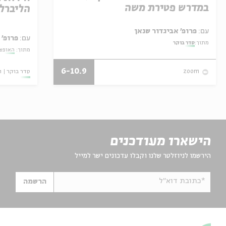
במדרש פטירת משה
הליברל
עם:
פרופ' אביגדור שנאן
עם:
פרופ' 
מתוך:
סדר בוקר
מתוך:
האופצי
6-10.9
סדר בוקר
ו
zoom
הישארו מעודכנים
הירשמו לניוזלטר שלנו וקבלו עדכונים ישר למייל
*כתובת דוא"ל
הרשמה