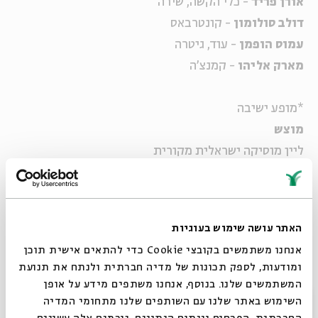
אורן פריד
- כלי הקשה, שירה
דולב סולומון
- קונטרבאס
עמוס הופמן
- עוד, גיטרה
מארק אליהו
- קמנצ'ה
*מופע ישיבה
מוצש
ליין מוסיקה ישראלית מקורית
מנהל אמנותי:
שאנן סטריט
ליין אדר: המלכה!
האתר עושה שימוש בעוגיות
בעקבות אסתר ליין שכולו נשים במיטבן
אנחנו משתמשים בקובצי Cookie כדי להתאים אישית תוכן
בכל מופע יבצעו האמניות שיר של משוררת ישראלית על
ומודעות, לספק תכונות של מדיה חברתית ולנתח את תנועת
פי בחירתן
המשתמשים שלנו. בנוסף, אנחנו משתפים מידע על אופן
סגור
השימוש באתר שלנו עם השותפים שלנו מתחומי המדיה