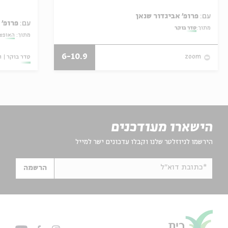
עם:
פרופ' אביגדור שנאן
עם:
פרופ' 
מתוך:
סדר בוקר
מתוך:
האופצי
6-10.9
סדר בוקר
ו
zoom
הישארו מעודכנים
הירשמו לניוזלטר שלנו וקבלו עדכונים ישר למייל
*כתובת דוא"ל
הרשמה