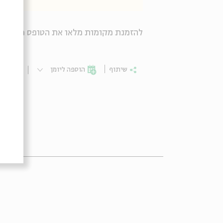
להזמנת מקומות מלאו את הטופס כאן >>
8
שיתוף
הוספה ליומן
הרשמ