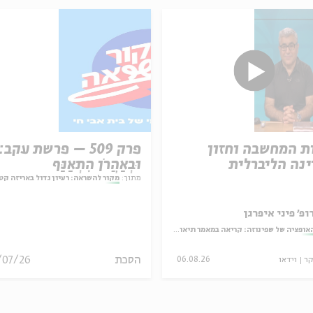
ת המחשבה וחזון
פרק 509 – פרשת עקב:
נה הליברלית
וּבְאַהֲרֹן הִתְאַנַּף
מתוך:
מקור להשראה: רעיון גדול באריזה קט
ופ' פיני איפרגן
אופציה של שפינוזה: קריאה במאמר תיאולוגי־מדיני
הסכת
/07/26
קר
וידאו
06.08.26