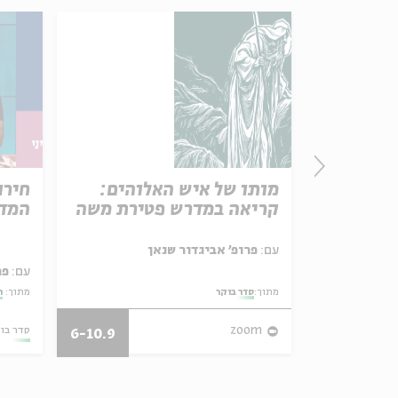
פרק 506 – אווה אילוז (1):
מותו של איש האלוהים:
חירו
באהבה
קריאה במדרש פטירת משה
המדי
ל באריזה קטנה
עם:
פרופ' אביגדור שנאן
עם:
פר
מתוך:
סדר בוקר
מתוך:
ה
27/07/26
zoom
סדר בו
6-10.9