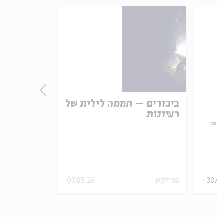
ביכורים – חממה לילית של
התורה - חו
רעיונות
אמת נצחית
נה
עם:
פרופ' פיני 
מתוך:
האופציה של שפי
30
פרויקט
07.05.26
סדר בוקר
וידאו