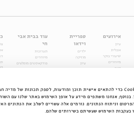
אירועים
ספריית
עוד בבית אבי
כל
וידאו
חי
עיון
צר
אנגלית
או
ילדים
תערוכות
שיעורי בוקר
הצ
מוזיקה
מיוחדים
מיוחדים
תנ
עיון
פודקאסטים מומלצים
פר
נוער
מיוחדים
כתבות
חנ
ספרות ושירה
ספרות ושירה
קצה הקרחון
סדרות
על הדרך
אירועי עבר
מפלגת המחשבות
אנחנו משתמשים בקובצי Cookie כדי להתאים אישית תוכן ומודעות, לספק תכונות של מ
אירועים
בנוסף, אנחנו משתפים מידע על אופן השימוש באתר שלנו עם השות
בירושלים
ילדים
רסום וניתוח הנתונים. גורמים אלה עשויים לשלב את הנתונים האל
מוזיקה
 בעקבות השימוש שעשיתם בשירותים שלהם.
הרצאות בזום