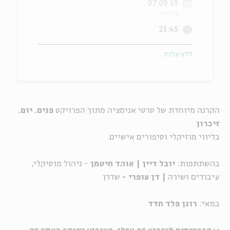
07.05.19
ב' באייר
ה
אנגלית
מיוחדי
21:45
ללא עלות
הקרנה מיוחדת של סרטי אנימציה מתוך הפרויקט
פנים. יום.
זיכרון
בליווי מוזיקלי וסיפורים אישיים.
בהשתתפות:
יובל דיין | אוהד חיטמן
- ניהול מוסיקלי,
עיבודים ושירה
| דן עופרי -
שדרן
במאי:
רונן פלד חדד