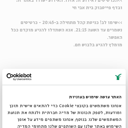
>>הכרטיסים לאירוע זה אזלו. האירוע ישודר באתר זה
ובדף פייסבוק בית אבי חי
>>שימו לב! כניסת קהל מתחילה ב-20:45 - כרטיסים
נשמרים עד השעה 21:15. אנא השתדלו להגיע מוקדם ככל
האפשר.
מומלץ להגיע בלבוש חם.
הסרטונים יוקרנו במהלך יום הזיכרון בערוץ 12 "קשת"
יוטיוב
האתר עושה שימוש בעוגיות
אנחנו משתמשים בקובצי Cookie כדי להתאים אישית תוכן
מתוך צופים וזוכרים 2018
ומודעות, לספק תכונות של מדיה חברתית ולנתח את תנועת
ילד ואבא ואמא, בביצוע עילי בוטנר וילדי החוץ
המשתמשים שלנו. בנוסף, אנחנו משתפים מידע על אופן
סגור
יוטיוב
השימוש באתר שלנו עם השותפים שלנו מתחומי המדיה