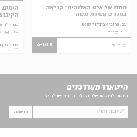
מותו של איש האלוהים: קריאה
הימים 
במדרש פטירת משה
הקיבוצי
עם:
פרופ' אביגדור שנאן
עם:
ד"ר אל
מתוך:
סדר בוקר
מתוך:
כזה רא
6-10.9
סדר בוקר
ו
zoom
הישארו מעודכנים
הירשמו לניוזלטר שלנו וקבלו עדכונים ישר למייל
*כתובת דוא"ל
הרשמה