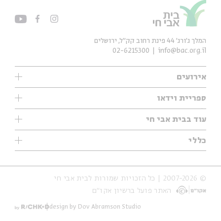
המלך ג'ורג' 44 פינת רחוב קק״ל, ירושלים
02-6215300
info@bac.org.il
אירועים
עיון
ספריית וידאו
אנגלית
ילדים
שיעורי בוקר
עוד בבית אבי חי
מוזיקה
מיוחדים
תערוכות
עיון
כללי
נוער
מיוחדים
מיוחדים
צרו קשר
ספרות ושירה
פודקאסטים מומלצים
ספרות ושירה
אודות
סדרות
כתבות
© 2007-2026 | כל הזכויות שמורות לבית אבי חי
הצהרת נגישות
אירועי עבר
קצה הקרחון
האתר פועל ברשיון אקו״ם
תנאי שימוש והצהרת פרטיות
אירועים בירושלים
על הדרך
חנות
ילדים
design by Dov Abramson Studio
מפלגת המחשבות
מוזיקה