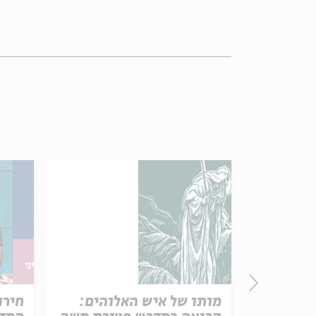
פרק 506 – אווה אילוז (1):
מותו של איש האלוהים:
חירו