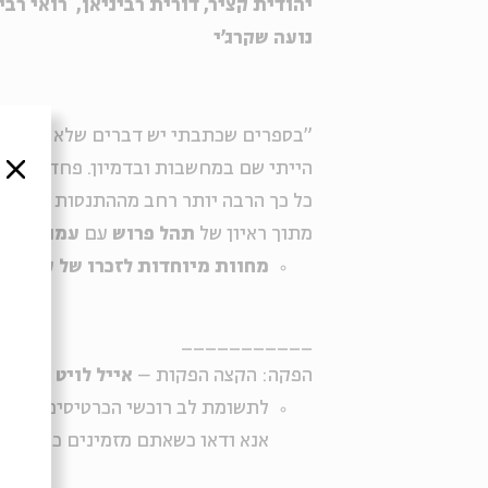
יהודית קציר, דורית רביניאן
,
רואי רבי
נועה שקרג'י
"בספרים שכתבתי יש דברים שלא קרו לי. ל
הייתי שם במחשבות ובדמיון. פחדתי שהבן
סגור
כל כך הרבה יותר רחב מההתנסות עצמה."
מתוך ראיון של
תהל פרוש
עם
עמוס עוז
.
מחוות מיוחדות לזכרו של עמוס ע
___________
הפקה: הקצה הפקות –
אייל לויט
| ניהול
לתשומת לב רוכשי הכרטיסים: חלק
אנא ודאו כשאתם מזמינים כמה אירו