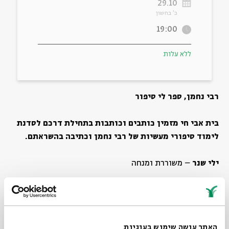
29.10
כ' בחשון
ה
אנגלית
מיוחדי
19:00
ללא עלות
רבי נחמן, ספר לי סיפור
בית אבי חי מזמין כותבים וכותבות בתחילת דרכם לסדנת
לימוד סיפורי מעשיות של רבי נחמן וכתיבה בהשראתם.
ילי שנר
– משוררת ומנחה
אלכסנדרה מנדלבום
– חוקרת רבי נחמן ויוצרת
תשעה מפגשים בימי שני מהשעה 19:00 עד 22:00
האתר עושה שימוש בעוגיות