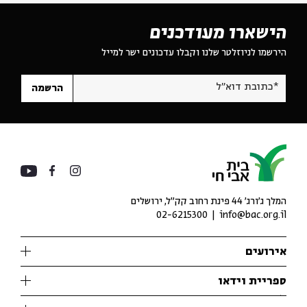
הישארו מעודכנים
הירשמו לניוזלטר שלנו וקבלו עדכונים ישר למייל
*כתובת דוא"ל
הרשמה
המלך ג'ורג' 44 פינת רחוב קק״ל, ירושלים
02-6215300
info@bac.org.il
אירועים
עיון
ספריית וידאו
אנגלית
ילדים
שיעורי בוקר