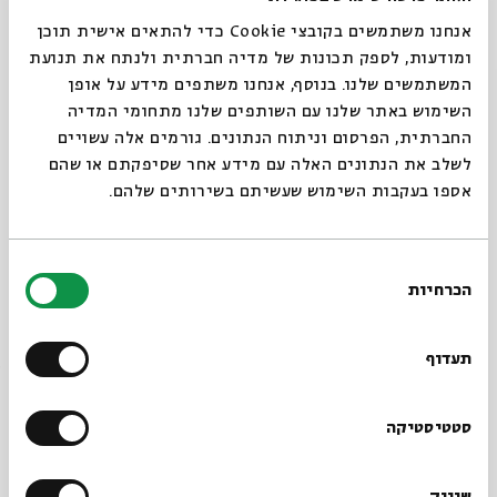
החל מה – 29.10 (כ בחשוון) עד ה – 7.1 (א בשבט)
אנחנו משתמשים בקובצי Cookie כדי להתאים אישית תוכן
ומודעות, לספק תכונות של מדיה חברתית ולנתח את תנועת
דמי השתתפות: 250 ₪
המשתמשים שלנו. בנוסף, אנחנו משתפים מידע על אופן
סגור
השימוש באתר שלנו עם השותפים שלנו מתחומי המדיה
לפרטים והרשמה בתאל קולמן
החברתית, הפרסום וניתוח הנתונים. גורמים אלה עשויים
batelkol@gmail.com
052-6122143
לשלב את הנתונים האלה עם מידע אחר שסיפקתם או שהם
אספו בעקבות השימוש שעשיתם בשירותים שלהם.
בת המלך והאני: איך ר' נחמן משפיע על האדם הכותב?
בחירת
שיתוף
הוספה ליומן
הרשמה לאירועים דומים
הכרחיות
הסכמה
רוצים לדעת מה קורה
בבית אבי חי לפני כולם?
תעדוף
תגיות:
ילי שנר
בתאל קולמן
אלכסנדרה מנדלבום
הרשמו לניוזלטר שלנו
סטטיסטיקה
עוד בבית אבי חי
שיווק