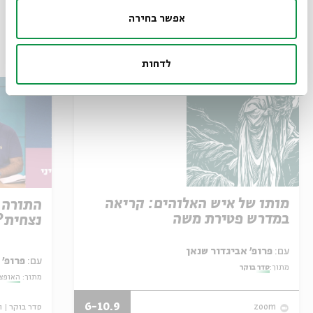
אפשר בחירה
עוד בבית אבי חי
לדחות
מותו של איש האלוהים: קריאה
התורה 
במדרש פטירת משה
נצחית?
עם:
פרופ' אביגדור שנאן
עם:
פרופ' 
מתוך:
סדר בוקר
מתוך:
האופצי
6-10.9
סדר בוקר
ו
zoom