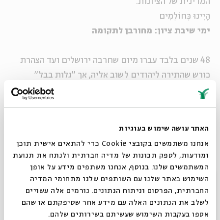
המדינית של הציונות.
הָיִינוּ כְּחוֹלְמִים
ימי שיבת ציון: מחורבן לתקומה
48 שנים בלבד עברו מיום שחרבה ירושלים ועד הצהרת
כורש שהתירה ליהודים לשוב אליה, אך "גלות בבל"
ו"שיבת ציון" היו למושגים שהשפעתם מגעת אל מעבר
למקום ולזמן.
בסדרה בת ארבעה מפגשים נחשף אל תקופת שיבת ציון:
האתר עושה שימוש בעוגיות
תולדותיה, ספרותה ומקומה בתולדות ישראל.
אנחנו משתמשים בקובצי Cookie כדי להתאים אישית תוכן
ומודעות, לספק תכונות של מדיה חברתית ולנתח את תנועת
עורכת הסדרה ומנחה: פרופ'
שרה יפת
- כלת פרס ישראל
המשתמשים שלנו. בנוסף, אנחנו משתפים מידע על אופן
סגור
לחקר המקרא.
השימוש באתר שלנו עם השותפים שלנו מתחומי המדיה
החברתית, הפרסום וניתוח הנתונים. גורמים אלה עשויים
לשלב את הנתונים האלה עם מידע אחר שסיפקתם או שהם
אספו בעקבות השימוש שעשיתם בשירותים שלהם.
שיתוף
הוספה ליומן
הרשמה לאירועים דומים