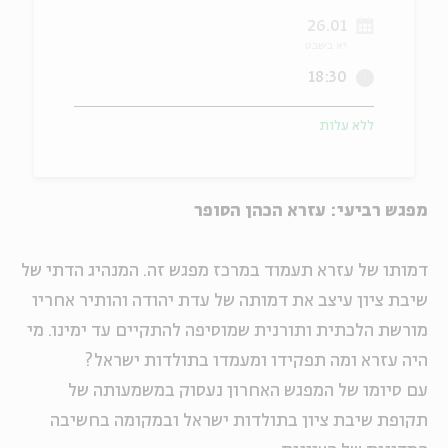
26.01
ה
אנגלית
מיוחדי
יא בשבט
18:30
ללא עלות
מפגש רביעי: עזרא הכהן הסופר
דמותו של עזרא תעמוד במרכז מפגש זה. המנהיג הדתי של
שיבת ציון עיצב את דמותה של עדת יהודה והותיר אחריו
מורשת הלכתית ותורנית שמוסיפה להתקיים עד ימינו. מי
היה עזרא ומה תפקידו ומעמדו בתולדות ישראל?
עם סיומו של המפגש האחרון נעסוק במשמעותה של
תקופת שיבת ציון בתולדות ישראל ובמקומה בחשיבה