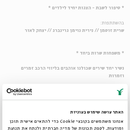
* סיפור לשבת - הצגות יחיד לילדים *
בהשתתפות:
שרית זוסמן // נירית נוימן גרינברג // יצחק לאור
* משפחות שרות ביחד *
נשיר יחד שירים שכולנו אוהבים בליווי הרכב זמרים
וזמרות
מתחם משחקים ומנוחה בחצר
האתר עושה שימוש בעוגיות
שבת | כו בסיוון | 9.6 | 18:30-16:00
אנחנו משתמשים בקובצי Cookie כדי להתאים אישית תוכן
ומודעות, לספק תכונות של מדיה חברתית ולנתח את תנועת