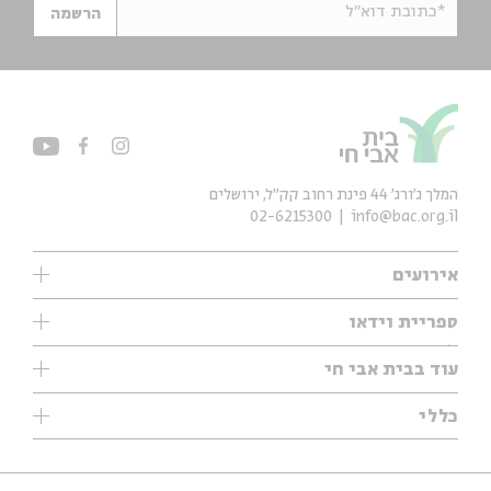
*כתובת דוא"ל
הרשמה
המלך ג'ורג' 44 פינת רחוב קק״ל, ירושלים
02-6215300
info@bac.org.il
אירועים
עיון
ספריית וידאו
אנגלית
ילדים
שיעורי בוקר
עוד בבית אבי חי
מוזיקה
מיוחדים
תערוכות
עיון
כללי
נוער
מיוחדים
מיוחדים
צרו קשר
ספרות ושירה
פודקאסטים מומלצים
ספרות ושירה
אודות
סדרות
כתבות