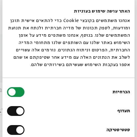
האתר עושה שימוש בעוגיות
אנחנו משתמשים בקובצי Cookie כדי להתאים אישית תוכן
אירועים נוספים בסדרה
ומודעות, לספק תכונות של מדיה חברתית ולנתח את תנועת
המשתמשים שלנו. בנוסף, אנחנו משתפים מידע על אופן
סגור
השימוש באתר שלנו עם השותפים שלנו מתחומי המדיה
החברתית, הפרסום וניתוח הנתונים. גורמים אלה עשויים
לשלב את הנתונים האלה עם מידע אחר שסיפקתם או שהם
אספו בעקבות השימוש שעשיתם בשירותים שלהם.
בחירת
קלבת בלילה
קלבת ב
הכרחיות
הסכמה
רוצים לדעת מה קורה
בבית אבי חי לפני כולם?
מתוך:
קלבת בלילה
מתוך:
קלבת ב
תעדוף
28.03.08
ו' | 22:00
הרשמו לניוזלטר שלנו
סטטיסטיקה