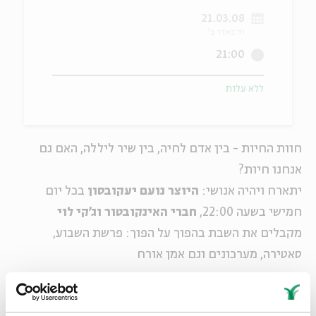
21.03.08
ה
אנגלית
מיוחדי
יד באדר ב'
21:00
ללא עלות
חוות החיות - בין אדם לחיה, בין שיר ליללה, האם גם
אנחנו חיות?
יתארח ויהיה אנושי:
היוצר נועם יעקובסון
בכל יום
חמישי בשעה 22:00,
חברי האינקובטור וג'קי לוי
מקבלים את השבת בהפוך על הפוך: פרשת השבוע,
סאטירה, מערכונים וגם אמן אורח
שיתוף
הוספה ליומן
הרשמה לאירועים דומים