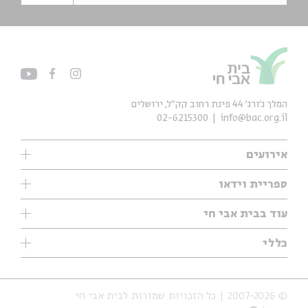
המלך ג'ורג' 44 פינת רחוב קק״ל, ירושלים
02-6215300
info@bac.org.il
אירועים
עיון
ספריית וידאו
אנגלית
ילדים
שיעורי בוקר
עוד בבית אבי חי
מוזיקה
מיוחדים
תערוכות
עיון
כללי
נוער
מיוחדים
מיוחדים
צרו קשר
ספרות ושירה
פודקאסטים מומלצים
ספרות ושירה
אודות
סדרות
כתבות
© 2007-2026 | כל הזכויות שמורות לבית אבי חי
הצהרת נגישות
אירועי עבר
קצה הקרחון