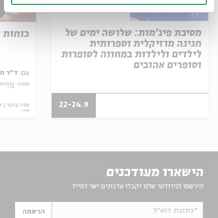
מסיבת פיג'מות: שלושה ימים של
כוחות 
חגיגה מוזיקלית וספרותית
לילדים ולילדות במחווה לסופרות
וסופרים אהובים
עם:
ד"ר ח
מתוך:
כוחות 
22-24.9
סדר בוקר
ו
הישארו מעודכנים
הירשמו לניוזלטר שלנו וקבלו עדכונים ישר למייל
*כתובת דוא"ל
הרשמה