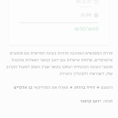
06.11.17
יז בחשון
ה
אנגלית
מיוחדי
21:00
₪60/₪30
סדרת המפגשים האהובה חוזרת בעונה חמישית עם מופעים
אינטימיים, שיחות אישיות עם יואב קוטנר ושאלות מהקהל.
מופעי העונה הנוכחית יעסקו בקשר שבין האמן למעגל הקרוב
שלו, לשורשיו ולתהליך היצירה.
והפעם
★
דויד ברוזה
★
מארח את המוזיקאי
בן אלקיים
מנחה:
יואב קוטנר