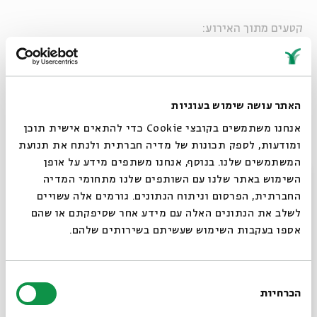
קטעים מתוך האירוע:
דיויד ברוזה - ויהיה טוב
יוטיוב
האתר עושה שימוש בעוגיות
דיויד ברוזה - "תודה שאתה שר דיויד ברוזה"
אנחנו משתמשים בקובצי Cookie כדי להתאים אישית תוכן
ומודעות, לספק תכונות של מדיה חברתית ולנתח את תנועת
יוטיוב
המשתמשים שלנו. בנוסף, אנחנו משתפים מידע על אופן
סגור
השימוש באתר שלנו עם השותפים שלנו מתחומי המדיה
החברתית, הפרסום וניתוח הנתונים. גורמים אלה עשויים
דיויד ברוזה - "אלבום נכשל"
לשלב את הנתונים האלה עם מידע אחר שסיפקתם או שהם
אספו בעקבות השימוש שעשיתם בשירותים שלהם.
יוטיוב
בחירת
הכרחיות
הסכמה
רוצים לדעת מה קורה
לקטעים נוספים מתוך האירוע ב
ערוץ היוטיוב שלנו
.