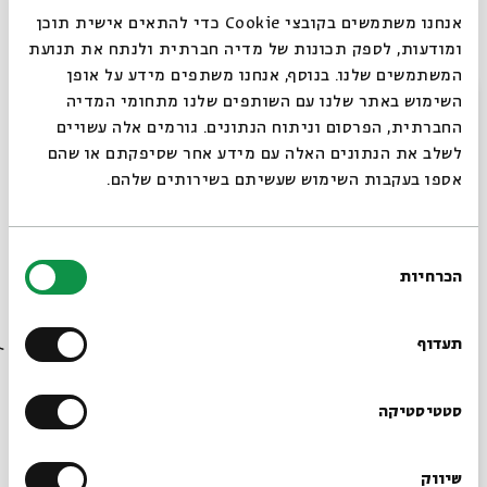
אנחנו משתמשים בקובצי Cookie כדי להתאים אישית תוכן
האחים המשתתפים:
ומודעות, לספק תכונות של מדיה חברתית ולנתח את תנועת
המשתמשים שלנו. בנוסף, אנחנו משתפים מידע על אופן
סגור
גיל בן ארמון, אחיה של טלי ז"ל
השימוש באתר שלנו עם השותפים שלנו מתחומי המדיה
החברתית, הפרסום וניתוח הנתונים. גורמים אלה עשויים
הדס אלקיים רוזנפלד, אחותם של יצחקי ומלאכי ז"ל
לשלב את הנתונים האלה עם מידע אחר שסיפקתם או שהם
אספו בעקבות השימוש שעשיתם בשירותים שלהם.
ליווי מוזיקלי :
נעה בן סעדיה
בחירת
שיתוף
הוספה ליומן
הרשמה לאירועים דומים
הכרחיות
הסכמה
רוצים לדעת מה קורה
בבית אבי חי לפני כולם?
תעדוף
תגיות:
יום הזיכרון
פנים יום זיכרון
הרשמו לניוזלטר שלנו
סטטיסטיקה
עוד בבית אבי חי
שיווק