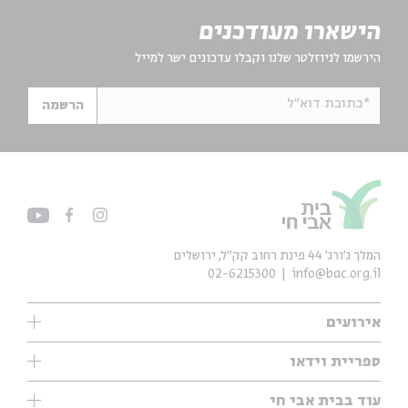
הישארו מעודכנים
הירשמו לניוזלטר שלנו וקבלו עדכונים ישר למייל
*כתובת דוא"ל
הרשמה
המלך ג'ורג' 44 פינת רחוב קק״ל, ירושלים
02-6215300
info@bac.org.il
אירועים
עיון
ספריית וידאו
אנגלית
ילדים
שיעורי בוקר
עוד בבית אבי חי