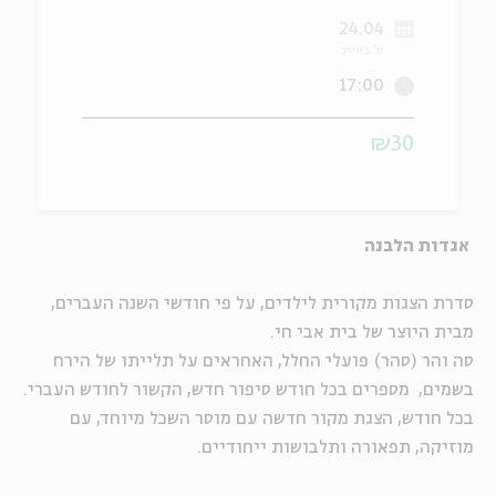
24.04
ה
אנגלית
מיוחדי
ט' באייר
17:00
₪30
אגדות הלבנה
סדרת הצגות מקורית לילדים, על פי חודשי השנה העברים,
מבית היוצר של בית אבי חי
.
סה והר (סהר) פועלי החלל, האחראים על תלייתו של הירח
בשמים, מספרים בכל חודש סיפור חדש, הקשור לחודש העברי
.
בכל חודש, הצגת מקור חדשה עם מוסר השכל מיוחד, עם
מוזיקה, תפאורה ותלבושות ייחודיים
.