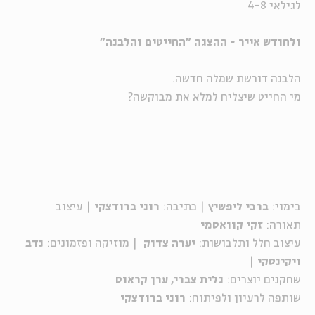
לגילאי 4-8
ולחודש אייר - ההצגה "החייטים והלבנה
"
הלבנה דורשת שמלה חדשה.
מי החייט שיצליח למלא את מבוקשה?
בימוי:
ברכי ליפשיץ
| כתיבה:
רוני ברודצקי
| עיצוב
תאורה:
זקי קוואסמי
עיצוב חלל ותלבושות:
יערה צדוק
| מוזיקה ופזמונים:
נדב
ויקינסקי
|
שחקנים יוצרים:
גלית צברי, ערן קראוס
שותפה לרעיון ולפיתוח:
רוני ברודצקי