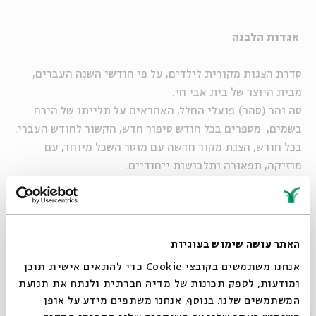
אגדות הלבנה
סדרת הצגות מקורית לילדים, על פי חודשי השנה העברים,
מבית היוצר של בית אבי חי
.
סה והר (סהר) פועלי החלל, האחראים על תלייתו של הירח
בשמים, מספרים בכל חודש סיפור חדש, הקשור לחודש העברי
.
בכל חודש, הצגת מקור חדשה עם מוסר השכל מיוחד, עם
מוזיקה, תפאורה ותלבושות ייחודיים
.
לגילאי 4-8
ולחודש אייר - ההצגה "החייטים והלבנה
"
האתר עושה שימוש בעוגיות
אנחנו משתמשים בקובצי Cookie כדי להתאים אישית תוכן
הלבנה דורשת שמלה חדשה.
ומודעות, לספק תכונות של מדיה חברתית ולנתח את תנועת
מי החייט שיצליח למלא את מבוקשה?
המשתמשים שלנו. בנוסף, אנחנו משתפים מידע על אופן
סגור