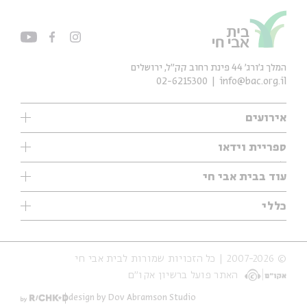
המלך ג'ורג' 44 פינת רחוב קק״ל, ירושלים
02-6215300
info@bac.org.il
אירועים
עיון
ספריית וידאו
אנגלית
ילדים
שיעורי בוקר
עוד בבית אבי חי
מוזיקה
מיוחדים
תערוכות
עיון
כללי
נוער
מיוחדים
מיוחדים
צרו קשר
ספרות ושירה
פודקאסטים מומלצים
ספרות ושירה
אודות
סדרות
כתבות
© 2007-2026 | כל הזכויות שמורות לבית אבי חי
הצהרת נגישות
אירועי עבר
קצה הקרחון
האתר פועל ברשיון אקו״ם
תנאי שימוש והצהרת פרטיות
אירועים בירושלים
על הדרך
חנות
ילדים
design by Dov Abramson Studio
מפלגת המחשבות