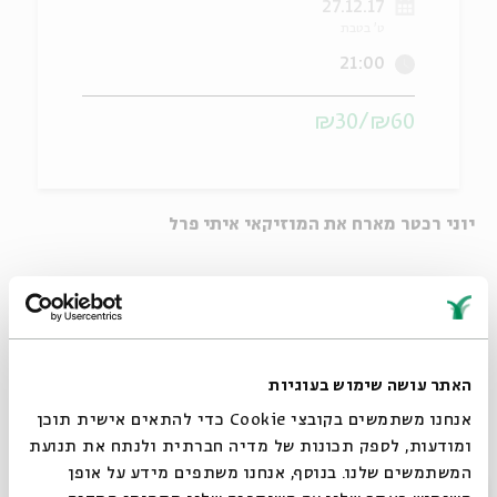
27.12.17
ט' בטבת
ה
אנגלית
מיוחדי
21:00
₪60/₪30
יוני רכטר מארח את המוזיקאי איתי פרל
האתר עושה שימוש בעוגיות
אנחנו משתמשים בקובצי Cookie כדי להתאים אישית תוכן
הפקה וניהול אמנותי: מונוקרייב
ומודעות, לספק תכונות של מדיה חברתית ולנתח את תנועת
המשתמשים שלנו. בנוסף, אנחנו משתפים מידע על אופן
צילום: אילן בשור
סגור