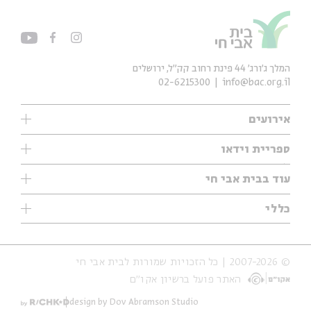
המלך ג'ורג' 44 פינת רחוב קק״ל, ירושלים
02-6215300
info@bac.org.il
אירועים
עיון
ספריית וידאו
אנגלית
ילדים
שיעורי בוקר
עוד בבית אבי חי
מוזיקה
מיוחדים
תערוכות
עיון
כללי
נוער
מיוחדים
מיוחדים
צרו קשר
ספרות ושירה
פודקאסטים מומלצים
ספרות ושירה
אודות
סדרות
כתבות
© 2007-2026 | כל הזכויות שמורות לבית אבי חי
הצהרת נגישות
אירועי עבר
קצה הקרחון
האתר פועל ברשיון אקו״ם
תנאי שימוש והצהרת פרטיות
אירועים בירושלים
על הדרך
חנות
ילדים
design by Dov Abramson Studio
מפלגת המחשבות