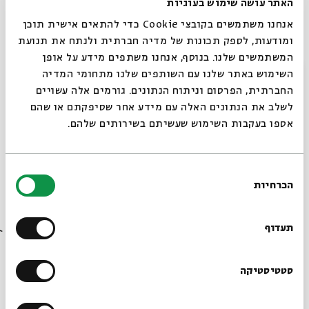
האתר עושה שימוש בעוגיות
השר" (אבן עזרא); "דרור יקרא"; "למולדת שובי רוני"
אנחנו משתמשים בקובצי Cookie כדי להתאים אישית תוכן
ועוד. כמו כן, ינוגנו קטעים ויצירות מתוך "תחנות רוח"
ומודעות, לספק תכונות של מדיה חברתית ולנתח את תנועת
ו"כיכר החלומות".
המשתמשים שלנו. בנוסף, אנחנו משתפים מידע על אופן
סגור
השימוש באתר שלנו עם השותפים שלנו מתחומי המדיה
החברתית, הפרסום וניתוח הנתונים. גורמים אלה עשויים
בהשתתפות:
לשלב את הנתונים האלה עם מידע אחר שסיפקתם או שהם
שם טוב לוי
– חליל, פסנתר ושירה /
שרלי סבח
– עוד /
אספו בעקבות השימוש שעשיתם בשירותים שלהם.
נעם חן
- כלי הקשה /
צור בן זאב
– קונטרבס /
גדי בן
אלישע
– גיטרות
בחירת
אורח: הפייטן
מימון כהן
הכרחיות
הסכמה
רוצים לדעת מה קורה
בבית אבי חי לפני כולם?
שיתוף
הוספה ליומן
הרשמה לאירועים דומים
תעדוף
הרשמו לניוזלטר שלנו
סטטיסטיקה