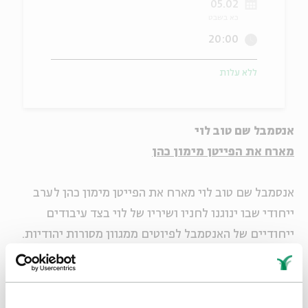
05.02
כא בשבט
ה
אנגלית
מיוחדי
20:00
ללא עלות
אנסמבל שם טוב לוי
מארח את הפייטן מימון כהן
אנסמבל שם טוב לוי מארח את הפייטן מימון כהן לערב
ייחודי שבו ינוגנו לחניו ושיריו של לוי בצד עיבודים
ייחודיים של האנסמבל לפיוטים ממגוון מסורות יהודיות.
בין השירים: "שירי סוף הדרך" (לאה גולדברג); "שובי
לביתך" (דליה רביקוביץ'); "בלילות הסתיו" (דוד פוגל);
הפיוטים "אגדלך" ו"בן-אדמה" (ר' יהודה הלוי); "בבית