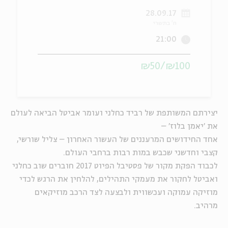
28.09.17
ה
אנגלית
מיוחדי
ח' בתשרי
21:00
₪100/₪50
יצירתם המשותפת של רביד כחלני ועומר אביטל הביאה לעולם
את 'יאמן בלוז' –
אחד החידושים המרעננים של העשור האחרון – צליל שורשי,
קצבי וחדשני שכבש במות רבות ברחבי העולם.
לכבוד הפקת מקור של פסטיבל הפיוט 2017 חוברים שוב כחלני
ואביטל לחקור את מעמקי התהילים, להלחין את הרגש לכדי
מוזיקה עמוקה ועכשווית ולבצעה לצד הרכב מוזיקאים
מרהיב.