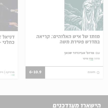
מותו של איש האלוהים: קריאה
דניאל ז
במדרש פטירת משה
כחלני -
עם:
פרופ' אביגדור שנאן
מתוך:
סדר בוקר
6-10.9
מוזיקה
ויד
zoom
הישארו מעודכנים