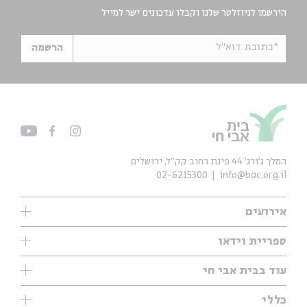
הירשמו לניוזלטר שלנו וקבלו עדכונים ישר למייל
*כתובת דוא"ל
הרשמה
המלך ג'ורג' 44 פינת רחוב קק״ל, ירושלים
02-6215300
info@bac.org.il
אירועים
עיון
ספריית וידאו
אנגלית
ילדים
שיעורי בוקר
עוד בבית אבי חי
מוזיקה
מיוחדים
תערוכות
עיון
כללי
נוער
מיוחדים