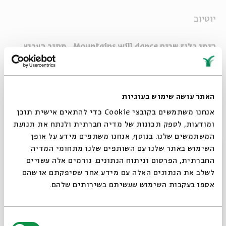
יוטיוב
הימן בלוז שרים Mountains will dance , מתוך הערוץ
הרשמי
יוטיוב
האתר עושה שימוש בעוגיות
פסטיבל הפיוט העשירי, מבקש להתמקד ביצירה מקומית
אנחנו משתמשים בקובצי Cookie כדי להתאים אישית תוכן
חדשה בתחום הפיוט.
ומודעות, לספק תכונות של מדיה חברתית ולנתח את תנועת
המשתמשים שלנו. בנוסף, אנחנו משתפים מידע על אופן
הפסטיבל משמיע צליל אומנותי מקומי, ייחודי וחוצה גבולות
סגור
השימוש באתר שלנו עם השותפים שלנו מתחומי המדיה
שנולד כאן בדור האחרון ומבקש לפתוח מחדש ערוצים בשפה
החברתית, הפרסום וניתוח הנתונים. גורמים אלה עשויים
העברית, במוזיקה, במסורת, בתפילה, בזהות ובתרבות
לשלב את הנתונים האלה עם מידע אחר שסיפקתם או שהם
הישראלית.
אספו בעקבות השימוש שעשיתם בשירותים שלהם.
השנה יתמקדו מופעי הפסטיבל ביצירה מקורית בהלחנה,
בכתיבה, בעיבוד ובביצוע ויביאו אל הבמה את מיטב האמנים
בחירת