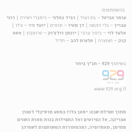
בהשתתפות:
עומר אביטל
– בס ועוד |
רביד כחלני
– גימברי ושירה |
רוני
עברין
– כלי הקשה |
דן מאיו
– תופים |
יועד ניר
– צ׳לו |
אלעד לוי
– כינור ערבי |
יונתן וולצ׳וק
– טרומבון |
אסא
קוק
– חצוצרה |
סלעית להב
– חליל
בשיתוף
929 - תנ"ך ביחד
www.929.org.il
מתוך תפילת שבא: ימאן בלוז במסע מוסיקלי לצפון
אפריקה, אל הפיוטים ואל התפילות בנות מאות השנים
מתימן, מאתיופיה, ומהמסורות המשותפות לשתיהן