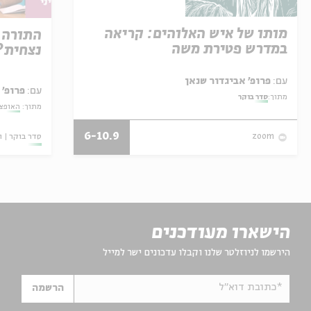
מותו של איש האלוהים: קריאה
התורה 
במדרש פטירת משה
נצחית?
עם:
פרופ' אביגדור שנאן
עם:
פרופ' 
מתוך:
סדר בוקר
מתוך:
האופצי
6-10.9
סדר בוקר
ו
zoom
הישארו מעודכנים
הירשמו לניוזלטר שלנו וקבלו עדכונים ישר למייל
*כתובת דוא"ל
הרשמה