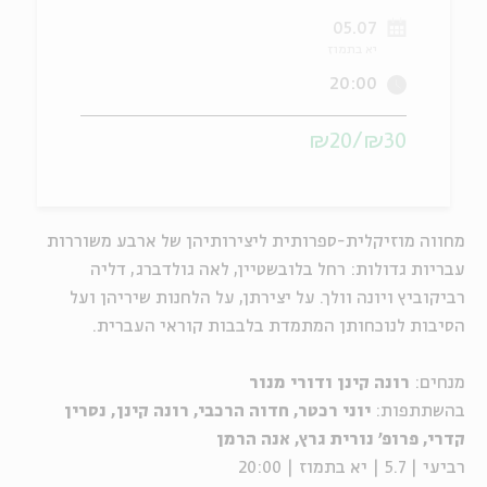
05.07
ה
אנגלית
מיוחדי
יא בתמוז
20:00
₪30/₪20
מחווה מוזיקלית-ספרותית ליצירותיהן של ארבע משוררות
עבריות גדולות: רחל בלובשטיין, לאה גולדברג, דליה
רביקוביץ ויונה וולך. על יצירתן, על הלחנות שיריהן ועל
הסיבות לנוכחותן המתמדת בלבבות קוראי העברית.
מנחים:
רונה קינן ודורי מנור
בהשתתפות:
יוני רכטר, חדוה הרכבי, רונה קינן, נסרין
קדרי, פרופ' נורית גרץ, אנה הרמן
רביעי | 5.7 | יא בתמוז | 20:00