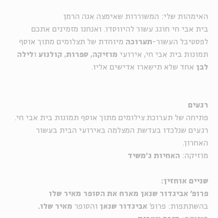
האימהות שלי: המשוררות שאימצה אנה הרמן
בית אבי חי חוגג עשור להיווסדו. ואנחנו מזמינים אתכם
לפסטיבל העשור-
תערוכה
מיוחדת של תצלומים מתוך אוסף
תמונות בית אבי חי, אירועי
מוזיקה
,
ספרות
,
קולנוע
ו
לילה
לבן
אחד שלא תישארו אדישים אליו.
רגעים
פתיחה של תערוכת צילומים מתוך אוסף תמונות בית אבי חי.
רגעים שנלכדו בעדשת המצלמה באירועי הבית בעשור
האחרון.
מוזיקה:
האחיות ג'משיד
שניים אוחזין:
פרופ' אביגדור שנאן
מארח את הסופר מאיר שלו
בהשתתפות: פרופ'
אביגדור שנאן
והסופר
מאיר שלו.