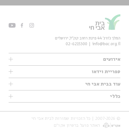
המלך ג'ורג' 44 פינת רחוב קק״ל, ירושלים
02-6215300
info@bac.org.il
אירועים
עיון
ספריית וידאו
אנגלית
ילדים
שיעורי בוקר
עוד בבית אבי חי
מוזיקה
מיוחדים
תערוכות
עיון
כללי
נוער
מיוחדים
מיוחדים
צרו קשר
ספרות ושירה
פודקאסטים מומלצים
ספרות ושירה
אודות
סדרות
כתבות
© 2007-2026 | כל הזכויות שמורות לבית אבי חי
הצהרת נגישות
אירועי עבר
קצה הקרחון
האתר פועל ברשיון אקו״ם
תנאי שימוש והצהרת פרטיות
אירועים בירושלים
על הדרך