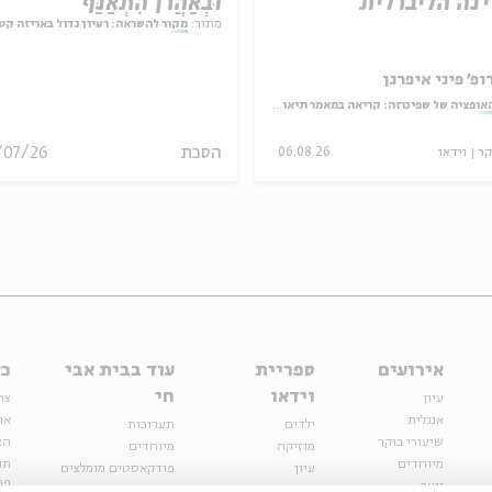
נה הליברלית
וּבְאַהֲרֹן הִתְאַנַּף
מתוך:
מקור להשראה: רעיון גדול באריזה קט
ופ' פיני איפרגן
אופציה של שפינוזה: קריאה במאמר תיאולוגי־מדיני
הסכת
/07/26
קר
וידאו
06.08.26
אירועים
ספריית
עוד בבית אבי
כל
וידאו
חי
עיון
צר
אנגלית
או
ילדים
תערוכות
שיעורי בוקר
הצ
מוזיקה
מיוחדים
מיוחדים
תנ
עיון
פודקאסטים מומלצים
פר
נוער
מיוחדים
כתבות