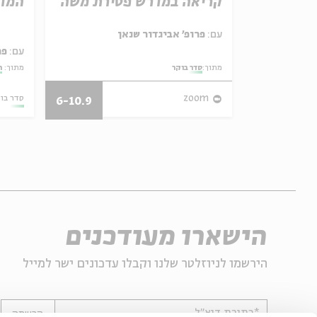
באהבה
קריאה במדרש פטירת משה
המדי
ל באריזה קטנה
עם:
פרופ' אביגדור שנאן
עם:
פר
מתוך:
סדר בוקר
מתוך:
ה
27/07/26
zoom
סדר בו
6-10.9
הישארו מעודכנים
הירשמו לניוזלטר שלנו וקבלו עדכונים ישר למייל
*כתובת דוא"ל
הרשמה