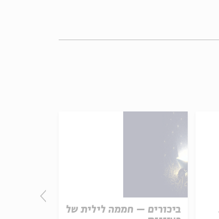
ביכורים – חממה לילית של
התורה - חו