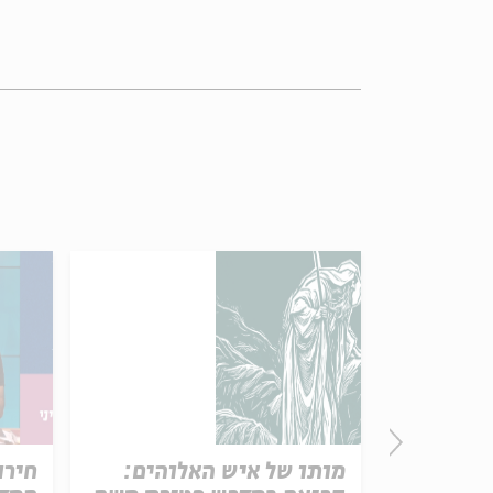
פרק 506 – אווה אילוז (1):
מותו של איש האלוהים:
חירו