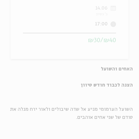
14.06
ה
אנגלית
מיוחדי
כ' בסיון
17:00
₪40/₪30
האחים והשועל
הצגה לכבוד חודש סיוון
השועל הערמומי מגיע אל שדה שיבולים ולאור ירח מגלה את
סודם של שני אחים אוהבים.