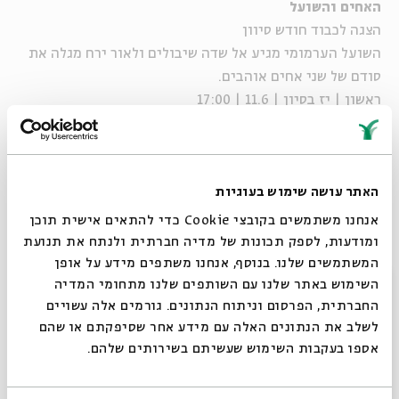
האחים והשועל
הצגה לכבוד חודש סיוון
השועל הערמומי מגיע אל שדה שיבולים ולאור ירח מגלה את
סודם של שני אחים אוהבים.
ראשון | יז בסיון | 11.6 | 17:00
שני | יח בסיוון | 12.6 | 17:00
רביעי | כ בסיוון | 14.6 | 17:00
חמישי | כא בסיוון | 15.6 | 17:00
האתר עושה שימוש בעוגיות
אנחנו משתמשים בקובצי Cookie כדי להתאים אישית תוכן
ומודעות, לספק תכונות של מדיה חברתית ולנתח את תנועת
שיתוף
הוספה ליומן
הרשמה לאירועים דומים
המשתמשים שלנו. בנוסף, אנחנו משתפים מידע על אופן
סגור
השימוש באתר שלנו עם השותפים שלנו מתחומי המדיה
החברתית, הפרסום וניתוח הנתונים. גורמים אלה עשויים
לשלב את הנתונים האלה עם מידע אחר שסיפקתם או שהם
תגיות:
ילדים
אגדות הלבנה (הצגה)
הצגה לילדים
הצגות ילדים
אספו בעקבות השימוש שעשיתם בשירותים שלהם.
הצגה לילדים בירושלים
בין הורים לילדים