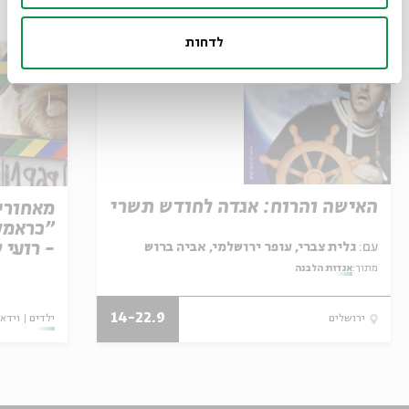
עוד בבית אבי חי
לדחות
האישה והרוח: אגדה לחודש תשרי
מאחורי
"כראמל"
- רועי 
עם:
גלית צברי, עופר ירושלמי, אביה ברוש
מתוך:
אגדות הלבנה
14-22.9
ילדים
וידאו
ירושלים