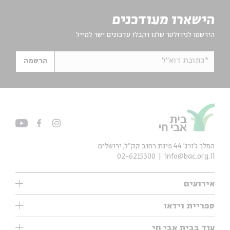
הישארו מעודכנים
הירשמו לניוזלטר שלנו וקבלו עדכונים ישר למייל
*כתובת דוא"ל
הרשמה
המלך ג'ורג' 44 פינת רחוב קק״ל, ירושלים
02-6215300
info@bac.org.il
אירועים
עיון
ספריית וידאו
אנגלית
ילדים
שיעורי בוקר
עוד בבית אבי חי