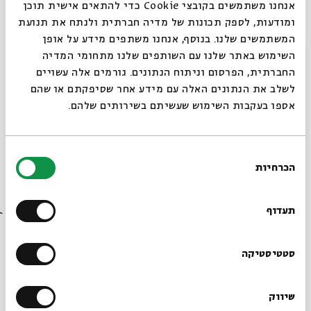
אנחנו משתמשים בקובצי Cookie כדי להתאים אישית תוכן
ההצגה תתקיים בשעה 17:00 במועדים הבאים:
ומודעות, לספק תכונות של מדיה חברתית ולנתח את תנועת
רביעי| ו בטבת | 4.1
המשתמשים שלנו. בנוסף, אנחנו משתפים מידע על אופן
חמישי | ז בטבת | 5.1
סגור
השימוש באתר שלנו עם השותפים שלנו מתחומי המדיה
חמישי| יד בטבת | 12.1
החברתית, הפרסום וניתוח הנתונים. גורמים אלה עשויים
חמישי | כא בטבת | 19.1
לשלב את הנתונים האלה עם מידע אחר שסיפקתם או שהם
אספו בעקבות השימוש שעשיתם בשירותים שלהם.
בחירת
הכרחיות
הסכמה
שיתוף
הוספה ליומן
הרשמה לאירועים דומים
רוצים לדעת מה קורה
בבית אבי חי לפני כולם?
תעדוף
תגיות:
ילדים
פעילות לילדים בירושלים
אגדות הלבנה
אגדות הלבנה (הצגה)
הצגה לילדים
הורים וילדים
פעילות ילדים בירושלים
סה והר
הצגת ילדים
הרשמו לניוזלטר שלנו
סטטיסטיקה
הצגת ילדים בירושלים
הצגה לילדים בירושלים
שיווק
*כתובת דוא"ל
אירועים נוספים בסדרה