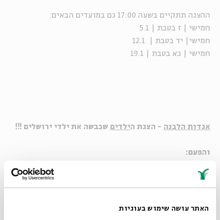
ההצגה תתקיים בשעה 17:00 גם במועדים הבאים:
חמישי | ז בטבת | 5.1
חמישי| יד בטבת | 12.1
חמישי | כא בטבת | 19.1
אגדות הלבנה
- הצגת ה
ילדים
שכבשה את ילדי ירושלים !!!
והפעם:
מרק מפתחות - הצגה לכבוד חודש טבת
בליל חורף קר נפתחות דלתות בזכות קסם מופלא וקערת
מרק מהבילה.
האתר עושה שימוש בעוגיות