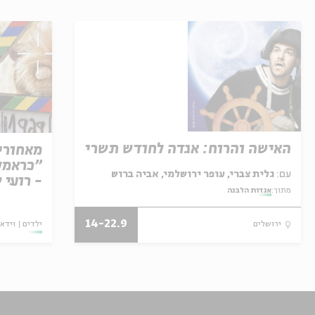
האישה והרוח: אגדה לחודש תשרי
מאחורי
"כראמל"
עם:
גלית צברי, עופר ירושלמי, אביה ברוש
- רועי 
מתוך:
אגדות הלבנה
14-22.9
ילדים
וידאו
ירושלים