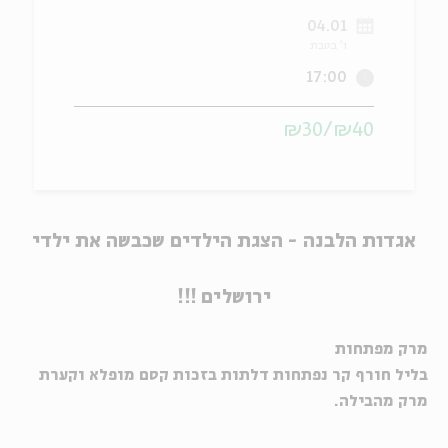
04.01
ה
אנגלית
מיוחדי
ו' בטבת
17:00
₪40/₪30
אגדות הלבנה
- הצגת ה
ילדים
שכבשה את ילדי
ירושלים !!!
מרק מפתחות
בליל חורף קר נפתחות דלתות בזכות קסם מופלא וקערת
מרק מהבילה.