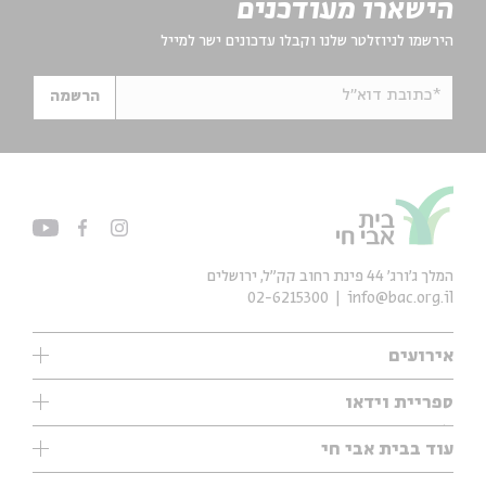
הישארו מעודכנים
הירשמו לניוזלטר שלנו וקבלו עדכונים ישר למייל
*כתובת דוא"ל
הרשמה
המלך ג'ורג' 44 פינת רחוב קק״ל, ירושלים
02-6215300
info@bac.org.il
אירועים
עיון
ספריית וידאו
אנגלית
ילדים
שיעורי בוקר
עוד בבית אבי חי
מוזיקה
מיוחדים
תערוכות