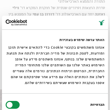
התורה והממצא הארכיאולוגי
סדרת הרצאות וסיורים שנתית של חוקרת המקרא דר'
נילי
ואזנה
יחד עם הארכיאולוג דר'
דורון בן עמי
על המפגש בין
תנ"ך לארכיאולוגיה.
האתר עושה שימוש בעוגיות
שיתוף
הוספה ליומן
הרשמה לאירועים דומים
אנחנו משתמשים בקובצי Cookie כדי להתאים אישית תוכן
ומודעות, לספק תכונות של מדיה חברתית ולנתח את תנועת
המשתמשים שלנו. בנוסף, אנחנו משתפים מידע על אופן
סגור
תגיות:
שידור חי
השימוש באתר שלנו עם השותפים שלנו מתחומי המדיה
החברתית, הפרסום וניתוח הנתונים. גורמים אלה עשויים
לשלב את הנתונים האלה עם מידע אחר שסיפקתם או שהם
אירועים נוספים בסדרה
אספו בעקבות השימוש שעשיתם בשירותים שלהם.
בחירת
הכרחיות
הסכמה