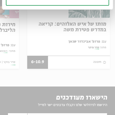
מותו של איש האלוהים: קריאה
חירות 
במדרש פטירת משה
הליברל
עם:
פרופ' אביגדור שנאן
עם:
פרופ' 
מתוך:
סדר בוקר
מתוך:
האופצי
6-10.9
סדר בוקר
ו
zoom
הישארו מעודכנים
הירשמו לניוזלטר שלנו וקבלו עדכונים ישר למייל