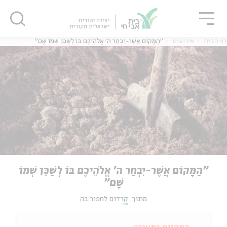
גור
סגור
סגור
דף הבית
אירועים
"הַמָּקוֹם אֲשֶׁר-יִבְחַר ה' אֱלֹהֵיכֶם בּוֹ לְשַׁכֵּן שְׁמוֹ שָׁם"
"הַמָּקוֹם אֲשֶׁר-יִבְחַר ה' אֱלֹהֵיכֶם בּוֹ לְשַׁכֵּן שְׁמוֹ
שָׁם"
מתוך:
קרדום לחפור בה