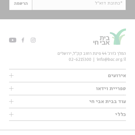
*כתובת דוא"ל
הרשמה
המלך ג'ורג' 44 פינת רחוב קק״ל, ירושלים
02-6215300
info@bac.org.il
אירועים
עיון
ספריית וידאו
אנגלית
ילדים
שיעורי בוקר
עוד בבית אבי חי
מוזיקה
מיוחדים
תערוכות
עיון
כללי
נוער
מיוחדים
מיוחדים
צרו קשר
ספרות ושירה
פודקאסטים מומלצים
ספרות ושירה
אודות
סדרות
כתבות