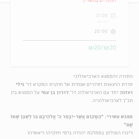
התקיים בתאריך:
ה
אנגלית
מיוחדי
13.08
כא באב
20:00
₪20/₪20
התורה והממצא הארכיאולוגי
סדרת הרצאות וסיורים שנתית של חוקרת המקרא דר'
נילי
ואזנה
יחד עם הארכיאולוג דר'
דורון בן עמי
על המפגש בין
תנ"ך לארכיאולוגיה.
מפגש עשירי: "הַמָּקוֹם אֲשֶׁר-יִבְחַר ה' אֱלֹהֵיכֶם בּוֹ לְשַׁכֵּן שְׁמוֹ
שָׁם"
ריכוז הפולחן בממלכת יהודה בימי חזקיהו ויאשיהו