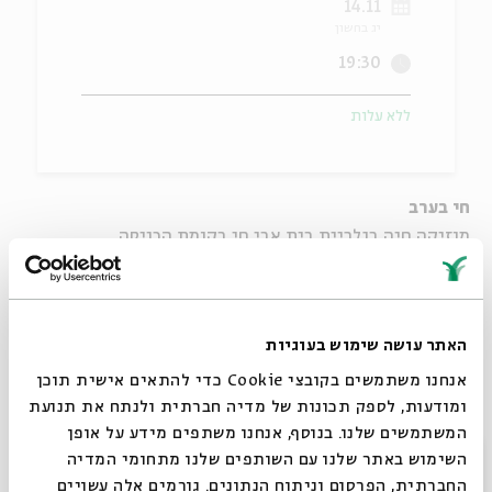
14.11
יג בחשון
ה
אנגלית
מיוחדי
19:30
ללא עלות
חי בערב
מוזיקה חיה בגלריית בית אבי חי בקומת הכניסה
הכניסה חופשית
מרגנית שעיה
האתר עושה שימוש בעוגיות
מופע אקוסטי של פולק ישראלי עם עקצוץ אתני.
אורחת: נגנית הסיטאר עינב שטרן
אנחנו משתמשים בקובצי Cookie כדי להתאים אישית תוכן
ומודעות, לספק תכונות של מדיה חברתית ולנתח את תנועת
המשתמשים שלנו. בנוסף, אנחנו משתפים מידע על אופן
סגור
השימוש באתר שלנו עם השותפים שלנו מתחומי המדיה
החברתית, הפרסום וניתוח הנתונים. גורמים אלה עשויים
שיתוף
הוספה ליומן
הרשמה לאירועים דומים