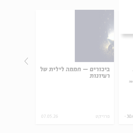
ביכורים – חממה לילית של
התורה - חו
רעיונות
אמת נצחית
נה
עם:
פרופ' פיני 
מתוך:
האופציה של שפי
30
פרויקט
07.05.26
סדר בוקר
וידאו