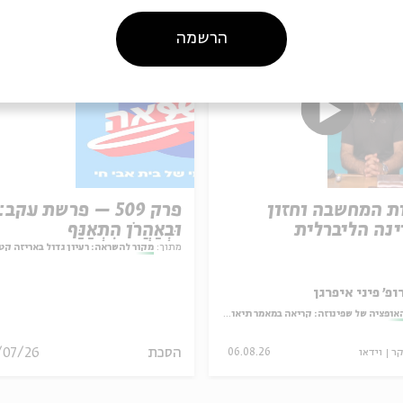
הרשמה
ת המחשבה וחזון
פרק 509 – פרשת עקב:
נה הליברלית
וּבְאַהֲרֹן הִתְאַנַּף
מתוך:
מקור להשראה: רעיון גדול באריזה קט
ופ' פיני איפרגן
אופציה של שפינוזה: קריאה במאמר תיאולוגי־מדיני
הסכת
/07/26
קר
וידאו
06.08.26