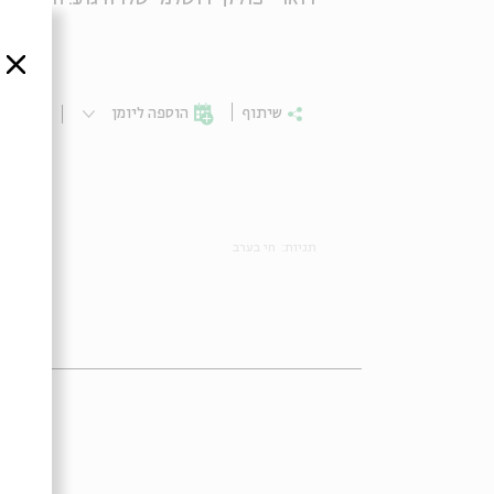
סגור
שיתוף
הוספה ליומן
הרשמ
תגיות:
חי בערב