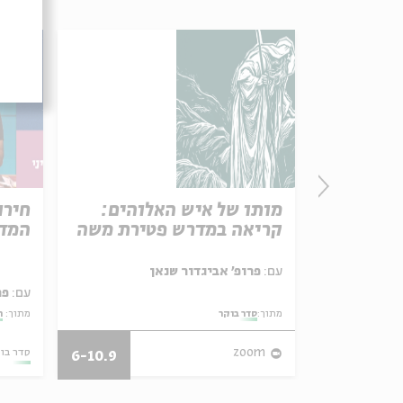
פרק 506 – אווה אילוז (1):
מותו של איש האלוהים:
חירו
באהבה
קריאה במדרש פטירת משה
המדי
ל באריזה קטנה
עם:
פרופ' אביגדור שנאן
עם:
פר
מתוך:
סדר בוקר
מתוך:
ה
27/07/26
zoom
סדר בו
6-10.9