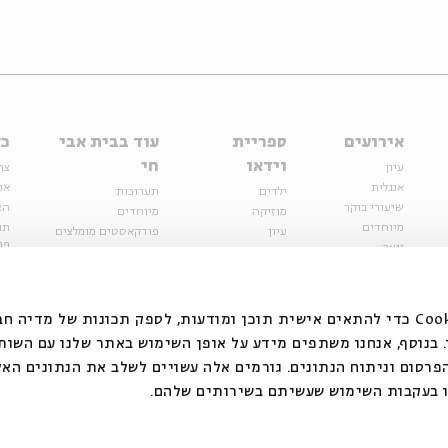
אירועים
ספריית
עוד בבית אבי
כל
וידאו
חי
עיון
צר
אנגלית
או
ילדים
תערוכות
שיעורי בוקר
הצ
מוזיקה
מיוחדים
מיוחדים
תנ
עיון
פודקאסטים מומלצים
פר
נוער
מיוחדים
כתבות
חנ
ספרות ושירה
ספרות ושירה
קצה הקרחון
סדרות
על הדרך
אירועי עבר
מפלגת המחשבות
אנחנו משתמשים בקובצי Cookie כדי להתאים אישית תוכן ומודעות, לספק תכונות של מ
אירועים
בנוסף, אנחנו משתפים מידע על אופן השימוש באתר שלנו עם השות
בירושלים
ילדים
רסום וניתוח הנתונים. גורמים אלה עשויים לשלב את הנתונים האל
מוזיקה
 בעקבות השימוש שעשיתם בשירותים שלהם.
הרצאות בזום