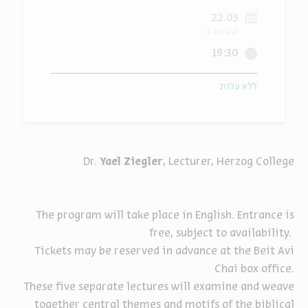
22.03
ה
אנגלית
מיוחדי
יב באדר ב'
19:30
ללא עלות
Dr.
Yael Ziegler
, Lecturer, Herzog College
The program will take place in English. Entrance is
free, subject to availability.
Tickets may be reserved in advance at the Beit Avi
Chai box office.
These five separate lectures will examine and weave
together central themes and motifs of the biblical