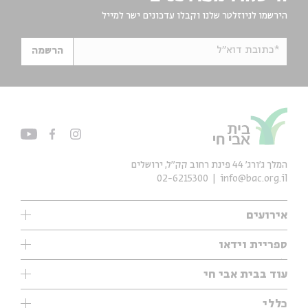
הירשמו לניוזלטר שלנו וקבלו עדכונים ישר למייל
*כתובת דוא"ל
הרשמה
המלך ג'ורג' 44 פינת רחוב קק״ל, ירושלים
02-6215300
info@bac.org.il
אירועים
עיון
ספריית וידאו
אנגלית
ילדים
שיעורי בוקר
עוד בבית אבי חי
מוזיקה
מיוחדים
תערוכות
עיון
כללי
נוער