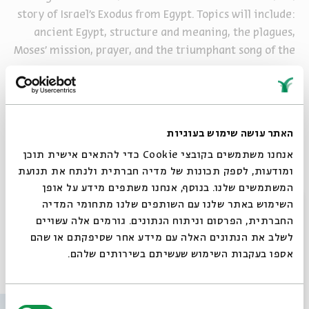
story of Israel's Exodus from Egypt. Topics will include:
ancient Egypt, structure and meaning, the plagues,
Moses' mission, prayer, and the triumphant song of the
sea.
The program will take place in English. Entrance is
free, subject to availability.
האתר עושה שימוש בעוגיות
Tickets may be reserved in advance at the Beit Avi
אנחנו משתמשים בקובצי Cookie כדי להתאים אישית תוכן
Chai box office.
ומודעות, לספק תכונות של מדיה חברתית ולנתח את תנועת
המשתמשים שלנו. בנוסף, אנחנו משתפים מידע על אופן
סגור
השימוש באתר שלנו עם השותפים שלנו מתחומי המדיה
שיתוף
הוספה ליומן
הרשמה לאירועים דומים
החברתית, הפרסום וניתוח הנתונים. גורמים אלה עשויים
לשלב את הנתונים האלה עם מידע אחר שסיפקתם או שהם
אספו בעקבות השימוש שעשיתם בשירותים שלהם.
אירועים נוספים בסדרה
בחירת