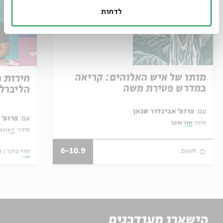
לדחות
מותו של איש האלוהים: קריאה
חירות 
במדרש פטירת משה
הליברל
עם:
פרופ' אביגדור שנאן
עם:
פרופ' 
מתוך:
סדר בוקר
מתוך:
האופצי
6-10.9
סדר בוקר
ו
zoom
הישארו מעודכנים