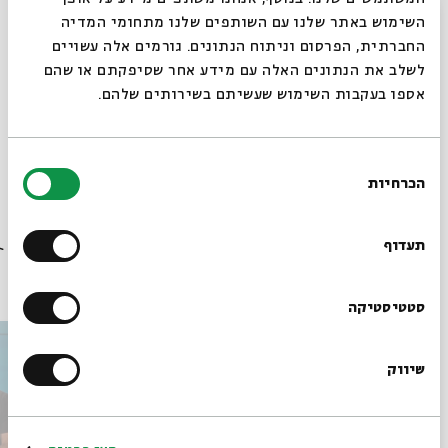
מופע פסנתר בניחוח צרפתי-עברי
סגור
השימוש באתר שלנו עם השותפים שלנו מתחומי המדיה
בלדות, שנסונים ושירי פופ בצרפתית
החברתית, הפרסום וניתוח הנתונים. גורמים אלה עשויים
לשלב את הנתונים האלה עם מידע אחר שסיפקתם או שהם
אספו בעקבות השימוש שעשיתם בשירותים שלהם.
שיתוף
הוספה ליומן
הרשמה לאירועים דומים
בחירת
תגיות:
חי בערב
ERRELA
LIVE MUSIC
הכרחיות
הסכמה
רוצים לדעת מה קורה
בבית אבי חי לפני כולם?
תעדוף
עוד בבית אבי חי
הרשמו לניוזלטר שלנו
סטטיסטיקה
שיווק
*כתובת דוא"ל