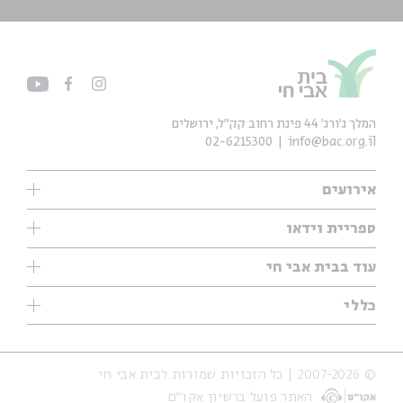
המלך ג'ורג' 44 פינת רחוב קק״ל, ירושלים
02-6215300
info@bac.org.il
אירועים
עיון
ספריית וידאו
אנגלית
ילדים
שיעורי בוקר
עוד בבית אבי חי
מוזיקה
מיוחדים
תערוכות
עיון
כללי
נוער
מיוחדים
מיוחדים
צרו קשר
ספרות ושירה
פודקאסטים מומלצים
ספרות ושירה
אודות
סדרות
כתבות
© 2007-2026 | כל הזכויות שמורות לבית אבי חי
הצהרת נגישות
אירועי עבר
קצה הקרחון
האתר פועל ברשיון אקו״ם
תנאי שימוש והצהרת פרטיות
אירועים בירושלים