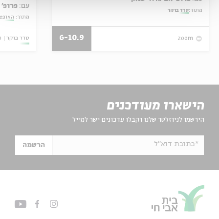
עם:
פרופ' 
מתוך:
סדר בוקר
מתוך:
האופצי
6-10.9
סדר בוקר
ו
zoom
הישארו מעודכנים
הירשמו לניוזלטר שלנו וקבלו עדכונים ישר למייל
*כתובת דוא"ל
הרשמה