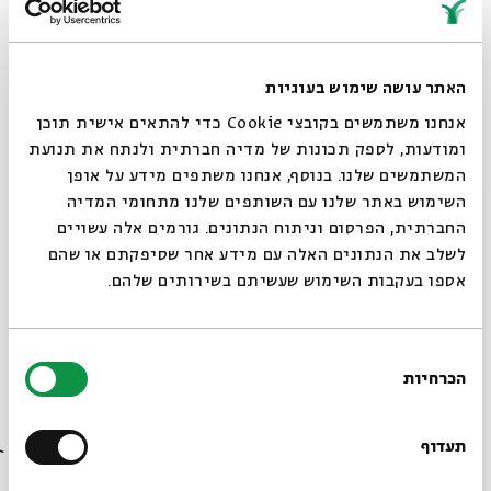
לך, אין אני, אמונה, פרילי, פנאן, קול גלגל, כל הילדים קופצים
רוקדים ועוד.
האתר עושה שימוש בעוגיות
בהשתתפות:
אנחנו משתמשים בקובצי Cookie כדי להתאים אישית תוכן
רואי לוי וגלעד ויטל
– גיטרות ושירה
ומודעות, לספק תכונות של מדיה חברתית ולנתח את תנועת
עמית שגיא
– גיטרה חשמלית
המשתמשים שלנו. בנוסף, אנחנו משתפים מידע על אופן
מיכאל אבגיל
– תופים
סגור
השימוש באתר שלנו עם השותפים שלנו מתחומי המדיה
שחם אוחנה
– בס
החברתית, הפרסום וניתוח הנתונים. גורמים אלה עשויים
אלון מוטקין
– קלידים
לשלב את הנתונים האלה עם מידע אחר שסיפקתם או שהם
אורח:
דניאל זמיר
- סקסופון
אספו בעקבות השימוש שעשיתם בשירותים שלהם.
בשל נסיבות בלתי צפויות המופע "שבט יהודה בשנת 2000"
בחירת
לא ישודר בשידור חי. עמכם הסליחה.
הכרחיות
הסכמה
רוצים לדעת מה קורה
חי בערב || מרגנית שעיה
בבית אבי חי לפני כולם?
תעדוף