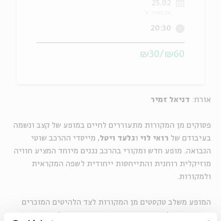
25.02
טז באדר א'
ה
אנגלית
מיוחדי
20:30
₪60/₪30
אורח:
דניאל זמיר
פסוקים מן המקורות מתעוררים לחיים במופע של קצב ונשמה
בעיבודם של
רואי לוי
ו
גלעד ויטל
, מייסדי ההרכב שוטי
הנבואה. מופע חדש ומקורי בהרכב נגנים מיוחד המציע חוויה
מוזיקלית רוחנית והתייחסות ייחודית לשפה המקראית
ולמקורות.
המופע משלב טקסטים מן המקורות לצד הלהיטים המוכרים
והאהובים של שוטי הנבואה, וביניהם תשאירי לי פרח, מה קרה