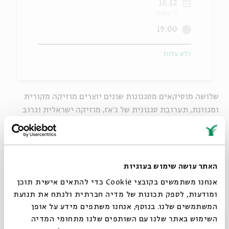
16.12
ד' בטבת
ה
אנגלית
מיוחדי
19:00
ללא עלות
שלושה מוסיקאים מסגנונות שונים יוצרים מוזיקה מקורית
ומגוונת, תערובת סגנונית של ג'אז, מוזיקה ישראלית וגרוב
אתני - עם הקפדה רבה על הטקסט והתוכן המוזיקלי
יעל דיין
- שירה ופסנתר
שמואל שגב
- סקסופון
האתר עושה שימוש בעוגיות
אריאל יום טוב
- באס
אנחנו משתמשים בקובצי Cookie כדי להתאים אישית תוכן
ומודעות, לספק תכונות של מדיה חברתית ולנתח את תנועת
מופע זה יעלה בסלון בית אבי חי
המשתמשים שלנו. בנוסף, אנחנו משתפים מידע על אופן
סגור
השימוש באתר שלנו עם השותפים שלנו מתחומי המדיה