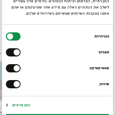
החברתית, הפרסום וניתוח הנתונים. גורמים אלה עשויים
לשלב את הנתונים האלה עם מידע אחר שסיפקתם או שהם
אספו בעקבות השימוש שעשיתם בשירותים שלהם.
שיתוף
הוספה ליומן
הרשמה לאירועים דומים
בחירת
הכרחיות
הסכמה
רוצים לדעת מה קורה
עוד בבית אבי חי
בבית אבי חי לפני כולם?
תעדוף
הרשמו לניוזלטר שלנו
סטטיסטיקה
שיווק
*כתובת דוא"ל
הרשמה
הצג פרטים
מותו של איש האלוהים: קריאה
חירות 
במדרש פטירת משה
הליברל