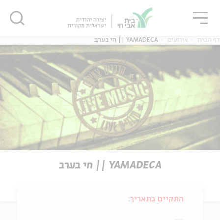
גור
סגור
סגור
דף הבית
אירועים
YAMADECA || חי בערב
YAMADECA || חי בערב
התקיים בתאריך: