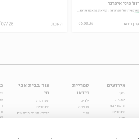
ופ' פיני איפרגן
אופציה של שפינוזה: קריאה במאמר תיאולוגי־מדיני
הסכת
/07/26
קר
וידאו
06.08.26
אירועים
ספריית
עוד בבית אבי
כל
וידאו
חי
עיון
צר
אנגלית
או
ילדים
תערוכות
שיעורי בוקר
הצ
מוזיקה
מיוחדים
מיוחדים
תנ
עיון
פודקאסטים מומלצים
פר
נוער
מיוחדים
כתבות
חנ
ספרות ושירה
ספרות ושירה
קצה הקרחון
סדרות
על הדרך
אירועי עבר
מפלגת המחשבות