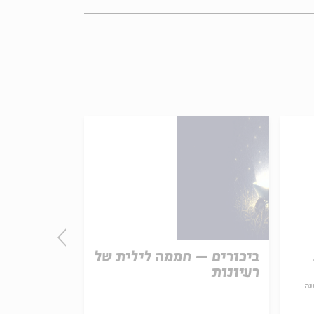
ביכורים – חממה לילית של
התורה - חו
רעיונות
אמת נצחית
נה