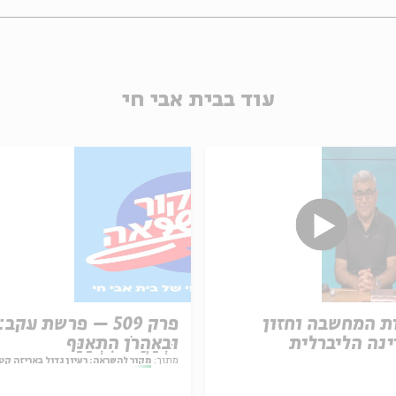
עוד בבית אבי חי
ת המחשבה וחזון
פרק 509 – פרשת עקב:
נה הליברלית
וּבְאַהֲרֹן הִתְאַנַּף
מתוך:
מקור להשראה: רעיון גדול באריזה קט