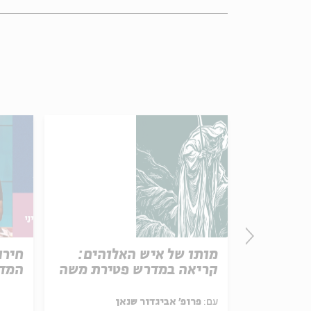
פרק 506 – אווה אילוז (1):
מותו של איש האלוהים:
חירו
באהבה
קריאה במדרש פטירת משה
המדי
ל באריזה קטנה
עם:
פרופ' אביגדור שנאן