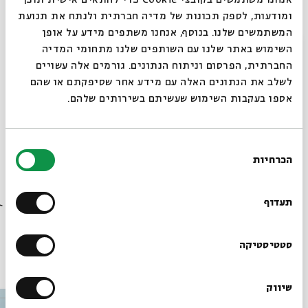
אנחנו משתמשים בקובצי Cookie כדי להתאים אישית תוכן
ישראל אלירז
ומודעות, לספק תכונות של מדיה חברתית ולנתח את תנועת
המשתמשים שלנו. בנוסף, אנחנו משתפים מידע על אופן
מוזיקה:
האחיות ג'משיד
סגור
השימוש באתר שלנו עם השותפים שלנו מתחומי המדיה
החברתית, הפרסום וניתוח הנתונים. גורמים אלה עשויים
לשלב את הנתונים האלה עם מידע אחר שסיפקתם או שהם
אספו בעקבות השימוש שעשיתם בשירותים שלהם.
"נהנה לשחק את משחק הזהויות": ראיון עם המשורר עמיחי
חסון
בחירת
הכרחיות
הסכמה
רוצים לדעת מה קורה
שיתוף
הוספה ליומן
הרשמה לאירועים דומים
בבית אבי חי לפני כולם?
תעדוף
הרשמו לניוזלטר שלנו
סטטיסטיקה
עוד בבית אבי חי
שיווק
*כתובת דוא"ל