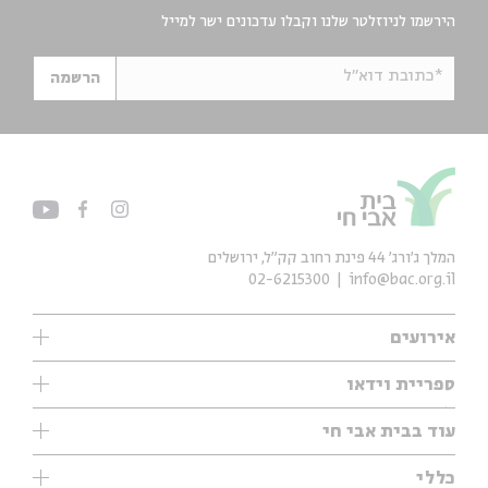
הירשמו לניוזלטר שלנו וקבלו עדכונים ישר למייל
*כתובת דוא"ל
הרשמה
המלך ג'ורג' 44 פינת רחוב קק״ל, ירושלים
02-6215300
info@bac.org.il
אירועים
עיון
ספריית וידאו
אנגלית
ילדים
שיעורי בוקר
עוד בבית אבי חי
מוזיקה
מיוחדים
תערוכות
עיון
כללי
נוער