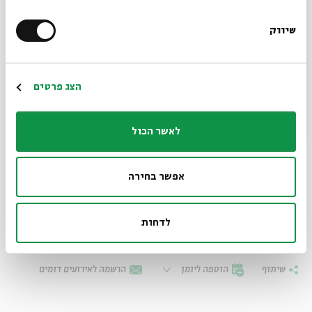
theological and social ideas embraced by the Church
in its formative stages, and how did they choose to
שיווק
*כתובת דוא"ל
address this phenomenon?
Wednesday I November 4th I 8pm
הרשמה
הצג פרטים
The program will take place in English. Entrance is
free,
subject to availability. Tickets may be reserved three
לאשר הכול
days in advance at
the BEIT AVI CHAI box office.
אפשר בחירה
* Each session is based on sources that are
to be read and analyzed
לדחות
שיתוף
הוספה ליומן
הרשמה לאירועים דומים