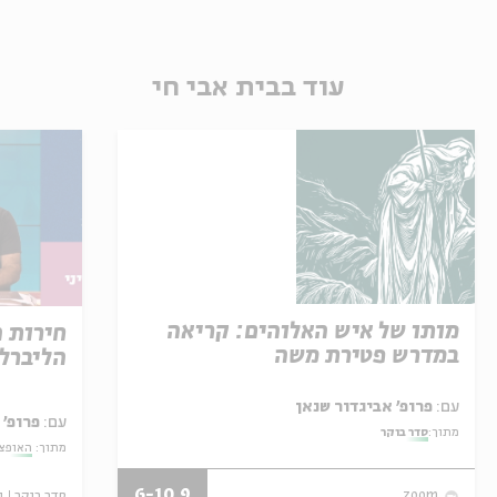
עוד בבית אבי חי
מותו של איש האלוהים: קריאה
חירות 
במדרש פטירת משה
הליברל
עם:
פרופ' אביגדור שנאן
עם:
פרופ' 
מתוך:
סדר בוקר
מתוך:
האופצי
6-10.9
סדר בוקר
ו
zoom