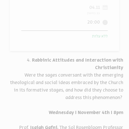
04.11
ה
אנגלית
מיוחדי
כב בחשון
20:00
ללא עלות
4.
Rabbinic Attitudes and Interaction with
Christianity
Were the sages conversant with the emerging
theological and social ideas embraced by the Church
in its formative stages, and how did they choose to
address this phenomenon?
Wednesday I November 4th I 8pm
Prof.
Isaiah Gafni
, The Sol Rosenbloom Professor