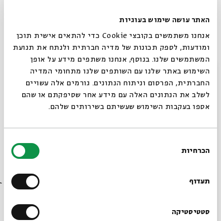
pursuits?
Wednesday I October 21st I 8pm
האתר עושה שימוש בעוגיות
אנחנו משתמשים בקובצי Cookie כדי להתאים אישית תוכן
3.
Rabbinic Attitudes towards Sex, Sexuality and
ומודעות, לספק תכונות של מדיה חברתית ולנתח את תנועת
Marriage
המשתמשים שלנו. בנוסף, אנחנו משתפים מידע על אופן
Rabbinic sages appear to evince a broad range of
סגור
השימוש באתר שלנו עם השותפים שלנו מתחומי המדיה
attitudes on proper sexual behavior as well as variant
החברתית, הפרסום וניתוח הנתונים. גורמים אלה עשויים
approaches to the role of marriage (or celibacy). Was
לשלב את הנתונים האלה עם מידע אחר שסיפקתם או שהם
אספו בעקבות השימוש שעשיתם בשירותים שלהם.
this attitude due to the personal proclivities of
specific sages – or might the cultural and behavioral
norms of the Roman and Iranian worlds influence the
בחירת
contexts for rabbinic positions?
הכרחיות
הסכמה
Wednesday I October 28th I 8pm
רוצים לדעת מה קורה
בבית אבי חי לפני כולם?
תעדוף
4.
Rabbinic Attitudes and Interaction with
Christianity
Were the sages conversant with the emerging
הרשמו לניוזלטר שלנו
סטטיסטיקה