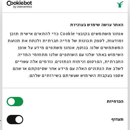
תהליך הכתיבה והאיור של ספריהם
.
בתום הסדנה ייערך מפגש חגיגי לילדים ולמשפחותיהם, ושם
יוצגו הספרים שנוצרו בסדנה
.
האתר עושה שימוש בעוגיות
מנחה:
קרן
איל
מלמד
אנחנו משתמשים בקובצי Cookie כדי להתאים אישית תוכן
קרן היא מעצבת תלבושות לקולנוע ולטלוויזיה ומנחת סדנאות
ומודעות, לספק תכונות של מדיה חברתית ולנתח את תנועת
כתיבה בצוות סדנאות הבית של
אשכול
נבו
ו
אורית
גידלי.
המשתמשים שלנו. בנוסף, אנחנו משתפים מידע על אופן
סגור
השימוש באתר שלנו עם השותפים שלנו מתחומי המדיה
המפגשים יתקיימו בימי ראשון בשעה 17:00
החברתית, הפרסום וניתוח הנתונים. גורמים אלה עשויים
הסדנה כוללת עשרה מפגשים בני שעה וחצי
לשלב את הנתונים האלה עם מידע אחר שסיפקתם או שהם
אספו בעקבות השימוש שעשיתם בשירותים שלהם.
החל מיום ראשון, ה בחשוון, 18.10
מתאים לגיל 8–11
בחירת
מחיר: 250 ₪
הכרחיות
הסכמה
ההרשמה היא לכל מפגשי הסדנה.
רוצים לדעת מה קורה
מספר המקומות מוגבל
בבית אבי חי לפני כולם?
תעדוף
ביטול ההרשמה יתאפשר לאחר המפגש הראשון בלבד.