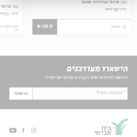
עם:
פרופ' אביגדור שנאן
עם:
פרופ' 
מתוך:
סדר בוקר
מתוך:
האופצי
6-10.9
סדר בוקר
ו
zoom
הישארו מעודכנים
הירשמו לניוזלטר שלנו וקבלו עדכונים ישר למייל
*כתובת דוא"ל
הרשמה