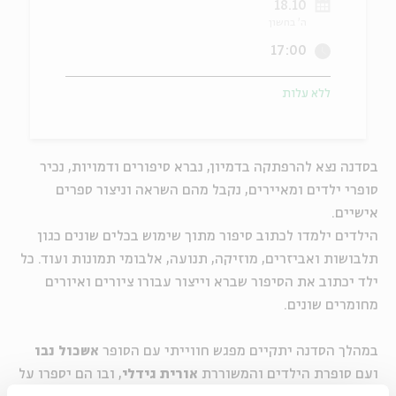
18.10
ה' בחשון
ה
אנגלית
מיוחדי
17:00
ללא עלות
בסדנה נצא להרפתקה בדמיון, נברא סיפורים ודמויות, נכיר
סופרי ילדים ומאיירים, נקבל מהם השראה וניצור ספרים
אישיים.
הילדים ילמדו לכתוב סיפור מתוך שימוש בכלים שונים כגון
תלבושות ואביזרים, מוזיקה, תנועה, אלבומי תמונות ועוד. כל
ילד יכתוב את הסיפור שברא וייצור עבורו ציורים ואיורים
מחומרים שונים.
במהלך הסדנה יתקיים מפגש חווייתי עם הסופר
אשכול
נבו
ועם סופרת הילדים והמשוררת
אורית
גידלי
, ובו הם יספרו על