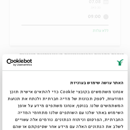
07.08
כב באב
ה
אנגלית
מיוחדי
09:00
ללא עלות
חוקרת התרבות וההיסטוריונית מאוניברסיטת סטנפורד
ארה"ב, בשיחה על נקודת הממשק בין העולם היהודי לעולם
הגוף והמחול העכשווי.
האתר עושה שימוש בעוגיות
אנחנו משתמשים בקובצי Cookie כדי להתאים אישית תוכן
ומודעות, לספק תכונות של מדיה חברתית ולנתח את תנועת
המשתמשים שלנו. בנוסף, אנחנו משתפים מידע על אופן
סגור
השימוש באתר שלנו עם השותפים שלנו מתחומי המדיה
החברתית, הפרסום וניתוח הנתונים. גורמים אלה עשויים
לשלב את הנתונים האלה עם מידע אחר שסיפקתם או שהם
שיתוף
הוספה ליומן
הרשמה לאירועים דומים