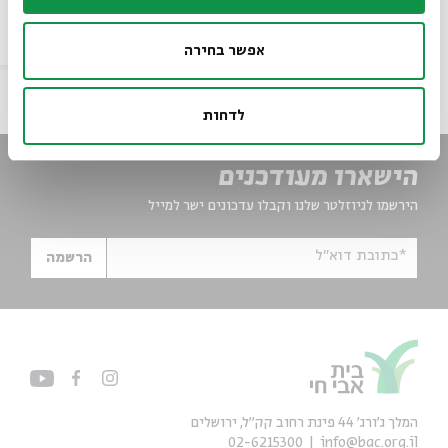
22-24.9
הסכת
אפשר בחירה
לדחות
הישארו מעודכנים
הירשמו לניוזלטר שלנו וקבלו עדכונים ישר למייל
*כתובת דוא"ל
הרשמה
המלך ג'ורג' 44 פינת רחוב קק״ל, ירושלים
02-6215300
info@bac.org.il