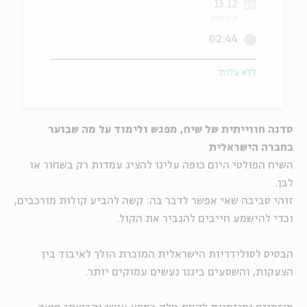
13.12
ט' בטבת
ה
אנגלית
מיוחדי
02:44
ללא עלות
סדנה חווייתית של שיח, מפגש ולימוד על מה שבוער
בחברה הישראלית
השיח הפולטי היום כופה עלינו להציג עמדות רק בשחור או
לבן.
זוהי סביבה שאי אפשר לדבר בה: קשה להביע קולות מורכבים,
וכדי להישמע חייבים להגביר את הקול.
הבסיס לסולידריות הישראלית המוכרת הולך לאיבוד בין
הצעקות, והשסעים ביננו נעשים עמוקים יותר.