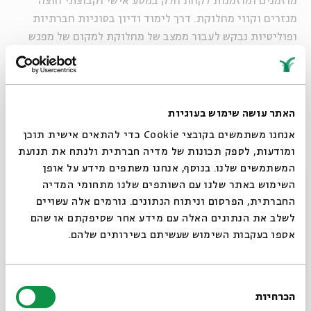
מוזמנים ומוזמנות לקחת חלק במסע אישי וקבוצתי חוצה
מגזרים וקווי מחלוקת. דרך לימוד ודיון בסוגיות חברתיות
ופוליטיות נבקש לעבור ממצב של מחלוקת למקום של מפגש
ונברר איך אפשר בכל זאת לחיות ביחד.
התכנית מזמינה משתתפים מרקעים שונים ומכל גווני הקשת
הפוליטית
האתר עושה שימוש בעוגיות
אנחנו משתמשים בקובצי Cookie כדי להתאים אישית תוכן
________________________________________
ומודעות, לספק תכונות של מדיה חברתית ולנתח את תנועת
המשתמשים שלנו. בנוסף, אנחנו משתפים מידע על אופן
חמישה מפגשי לימוד יתקיימו בבית אבי חי בירושלים:
סגור
השימוש באתר שלנו עם השותפים שלנו מתחומי המדיה
4 מפגשים בימי חמישי בין השעות 19:00-22:00
החברתית, הפרסום וניתוח הנתונים. גורמים אלה עשויים
ט"ו תמוז 2.7
לשלב את הנתונים האלה עם מידע אחר שסיפקתם או שהם
אספו בעקבות השימוש שעשיתם בשירותים שלהם.
כ"ב תמוז 9.7
כ"ט תמוז 16.7
ז' אב 23.7
בחירת
הכרחיות
הסכמה
מפגש סיום בתשעה באב, יום ראשון, 26.7