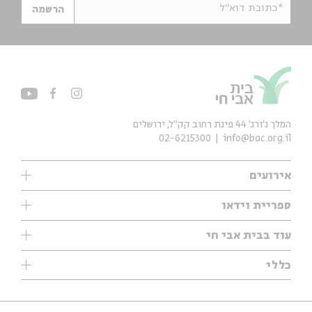
*כתובת דוא"ל
הרשמה
המלך ג'ורג' 44 פינת רחוב קק״ל, ירושלים
02-6215300
info@bac.org.il
אירועים
עיון
ספריית וידאו
אנגלית
ילדים
שיעורי בוקר
עוד בבית אבי חי
מוזיקה
מיוחדים
תערוכות
עיון
כללי
נוער
מיוחדים
מיוחדים
צרו קשר
ספרות ושירה
פודקאסטים מומלצים
ספרות ושירה
אודות
סדרות
כתבות