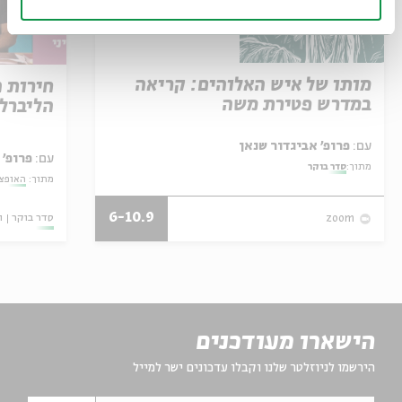
מותו של איש האלוהים: קריאה
חירות 
במדרש פטירת משה
הליברל
עם:
פרופ' אביגדור שנאן
עם:
פרופ' 
מתוך:
סדר בוקר
מתוך:
האופצי
6-10.9
סדר בוקר
ו
zoom
הישארו מעודכנים
הירשמו לניוזלטר שלנו וקבלו עדכונים ישר למייל