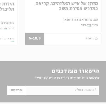
מותו של איש האלוהים: קריאה
חירות 
במדרש פטירת משה
הליברל
עם:
פרופ' אביגדור שנאן
עם:
פרופ' 
מתוך:
סדר בוקר
מתוך:
האופצי
6-10.9
סדר בוקר
ו
zoom
הישארו מעודכנים
הירשמו לניוזלטר שלנו וקבלו עדכונים ישר למייל
*כתובת דוא"ל
הרשמה