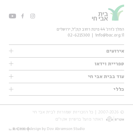
המלך ג'ורג' 44 פינת רחוב קק״ל, ירושלים
02-6215300
info@bac.org.il
אירועים
עיון
ספריית וידאו
אנגלית
ילדים
שיעורי בוקר
עוד בבית אבי חי
מוזיקה
מיוחדים
תערוכות
עיון
כללי
נוער
מיוחדים
מיוחדים
צרו קשר
ספרות ושירה
פודקאסטים מומלצים
ספרות ושירה
אודות
סדרות
כתבות
© 2007-2026 | כל הזכויות שמורות לבית אבי חי
הצהרת נגישות
אירועי עבר
קצה הקרחון
האתר פועל ברשיון אקו״ם
תנאי שימוש והצהרת פרטיות
אירועים בירושלים
על הדרך
חנות
ילדים
design by Dov Abramson Studio
מפלגת המחשבות