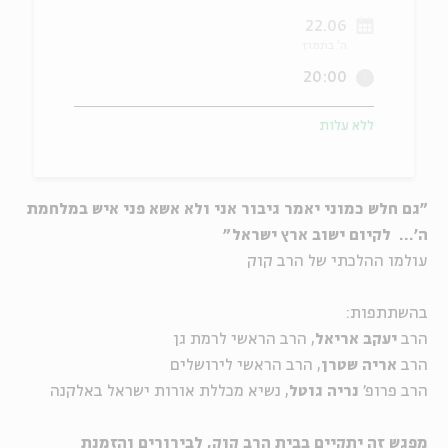
22.06
ה
אנגלית
מיוחדי
ה' בתמוז
20:00
ללא עלות
"גם חלש כמוני יאמר גיבור אני ולא אשא פני איש במלחמת
ה'... לקיום ישוב ארץ ישראל"
עולמו ההלכתי של הרב קוק
בהשתתפות:
הרב
יעקב אריאל
, הרב הראשי לרמת גן
הרב
אריה שטרן
, הרב הראשי לירושלים
הרב פרופ'
נריה גוטל
, נשיא מכללת אורות ישראל באלקנה
מפגש זה יתקיים בבית הרב קוק, לבירורים והזמנת