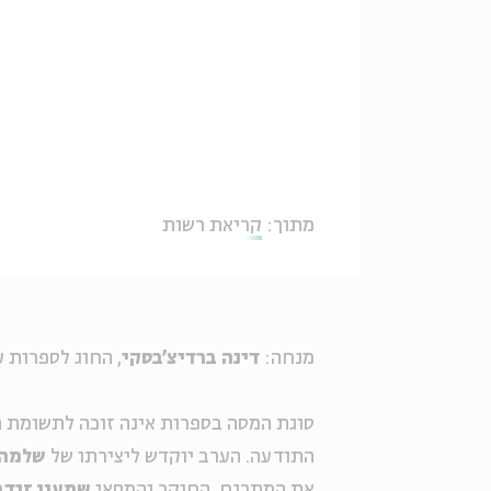
מתוך:
קריאת רשות
מנחה:
דינה ברדיצ'בסקי
, החוג לספרות 
סוגת המסה בספרות אינה זוכה לתשומת הל
התודעה. הערב יוקדש ליצירתו של
שלמה 
את המתרגם, החוקר והמסאי
שמעון זנדב