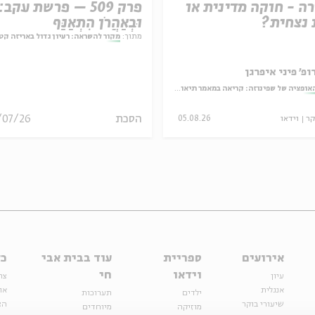
ה - חוקה מדינית או
פרק 509 – פרשת עקב:
נצחית?
וּבְאַהֲרֹן הִתְאַנַּף
מתוך:
מקור להשראה: רעיון גדול באריזה קט
ופ' פיני איפרגן
אופציה של שפינוזה: קריאה במאמר תיאולוגי־מדיני
הסכת
/07/26
קר
וידאו
05.08.26
אירועים
ספריית
עוד בבית אבי
כל
וידאו
חי
עיון
צר
אנגלית
או
ילדים
תערוכות
שיעורי בוקר
הצ
מוזיקה
מיוחדים