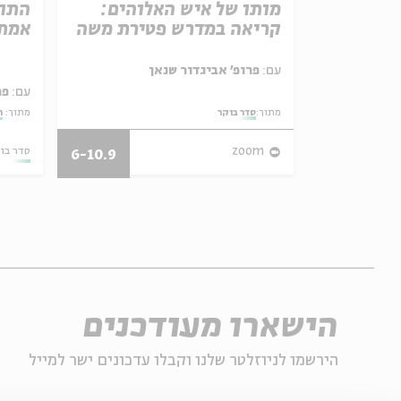
מותו של איש האלוהים:
התור
קריאה במדרש פטירת משה
אמת 
עם:
פרופ' אביגדור שנאן
עם:
פר
מתוך:
סדר בוקר
מתוך:
ה
26.07.26
zoom
סדר בו
6-10.9
הישארו מעודכנים
הירשמו לניוזלטר שלנו וקבלו עדכונים ישר למייל