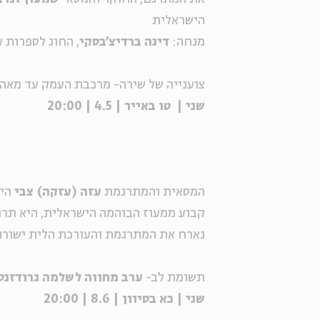
הישראלית
מנחה:
דינה ברדיצ'בסקי
, החוג לספרות 
צוענייה של שירה- מרכבת העמק עד מאה
שני | טו באייר | 4.5 | 20:00
המסאית והמתרגמת
עזה (עזקה) צבי
היא
קבוע ממעוז הבוהמה הישראלית, היא תרג
נארח את המתרגמת והעורכת הלית ישורון 
תשומת לב-
ערב מחווה לשלמה גרודזנס
שני | כא בסיוון | 8.6 | 20:00