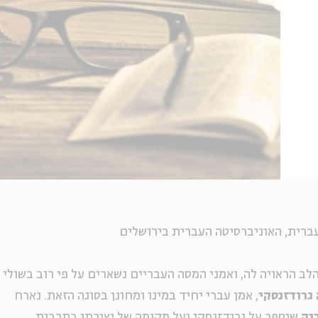
עברית, האוניברסיטה העברית בירושלים
ב הראויה לה, ואמני המסה העבריים נשארים על פי רוב בשולי
גרודזנסקי
, אמן עברי יחיד במינו ומחונן בסוגה הזאת. נארח
נק
שיספר על גרודזנסקי ועל מקומה של יצירתו בתרבות