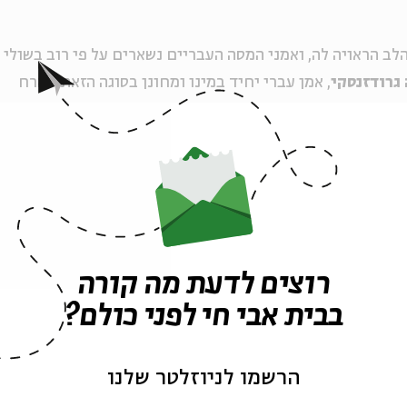
ב הראויה לה, ואמני המסה העבריים נשארים על פי רוב בשולי
גרודזנסקי
, אמן עברי יחיד במינו ומחונן בסוגה הזאת. נארח
נק
שיספר על גרודזנסקי ועל מקומה של יצירתו בתרבות
בל, ניתן להזמין כרטיסים שלושה מראש
רוצים לדעת מה קורה
ה לאירועים דומים
בבית אבי חי לפני כולם?
הרשמו לניוזלטר שלנו