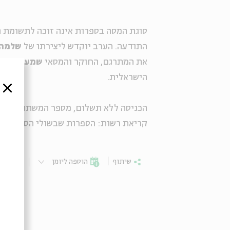
סוגת המסה בספרות אינה זוכה לתשומת הל
התודעה. הערב יוקדש ליצירתו של
שלמה 
את המתרגם, החוקר והמסאי
שמעון זנדב
הישראלית.
סגור
הכניסה ללא תשלום, מספר המשתתפים מוג
קריאת רשות: הספרות שבשולי הספרות
שיתוף
הוספה ליומן
הרשמ