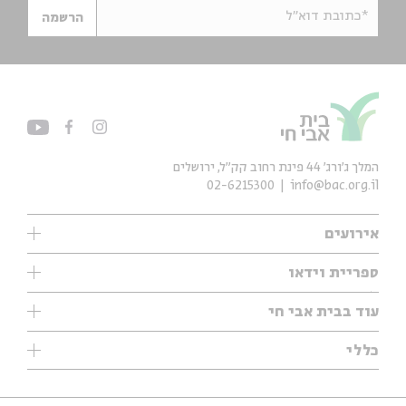
*כתובת דוא"ל
הרשמה
המלך ג'ורג' 44 פינת רחוב קק״ל, ירושלים
02-6215300
info@bac.org.il
אירועים
עיון
ספריית וידאו
אנגלית
ילדים
שיעורי בוקר
עוד בבית אבי חי
מוזיקה
מיוחדים
תערוכות
עיון
כללי
נוער
מיוחדים
מיוחדים
צרו קשר
ספרות ושירה
פודקאסטים מומלצים
ספרות ושירה
אודות
סדרות