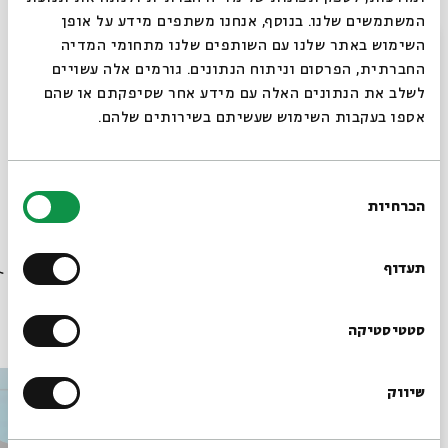
לימוד אישי, ודיון קבוצתי.
המשתמשים שלנו. בנוסף, אנחנו משתפים מידע על אופן
התכנית כוללת 13 מפגשים אשר יתקיימו בימי שני, אחת
סגור
השימוש באתר שלנו עם השותפים שלנו מתחומי המדיה
לשבועיים, החל בחודש נובמבר (ובחפיפה ללוח השנה
החברתית, הפרסום וניתוח הנתונים. גורמים אלה עשויים
האקדמי).
לשלב את הנתונים האלה עם מידע אחר שסיפקתם או שהם
אספו בעקבות השימוש שעשיתם בשירותים שלהם.
בחירת
שיתוף
הוספה ליומן
הרשמה לאירועים דומים
הכרחיות
הסכמה
רוצים לדעת מה קורה
בבית אבי חי לפני כולם?
תעדוף
עוד בבית אבי חי
הרשמו לניוזלטר שלנו
סטטיסטיקה
שיווק
*כתובת דוא"ל