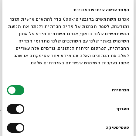
תרבות קהילתית ופלורליסטית.
המעוניינים להיות חלק מבית המדרש מוזמנים להגיע
האתר עושה שימוש בעוגיות
בקביעות לפעילויות, וכך לחוות לעומק את המפגש עם
אנחנו משתמשים בקובצי Cookie כדי להתאים אישית תוכן
התכנים, עם הרעיונות ועם האנשים.
ומודעות, לספק תכונות של מדיה חברתית ולנתח את תנועת
אפשר למצוא אותנו בפייסבוק בקבוצה "בית פרת - ירושלים"
המשתמשים שלנו. בנוסף, אנחנו משתפים מידע על אופן
סגור
או באתר: midrasha.einprat.org
השימוש באתר שלנו עם השותפים שלנו מתחומי המדיה
ימי ראשון ורביעי מהשעה 18:30
החברתית, הפרסום וניתוח הנתונים. גורמים אלה עשויים
בית פרת – ירושלים // midrasha.einprat.org
לשלב את הנתונים האלה עם מידע אחר שסיפקתם או שהם
אספו בעקבות השימוש שעשיתם בשירותים שלהם.
מחיר: 15 ₪ למפגש
בחירת
הכרחיות
הסכמה
רוצים לדעת מה קורה
בבית אבי חי לפני כולם?
תעדוף
שיתוף
הוספה ליומן
הרשמה לאירועים דומים
הרשמו לניוזלטר שלנו
סטטיסטיקה