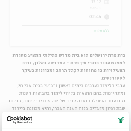
13.12
ט' בטבת
ה
אנגלית
מיוחדי
02:44
ללא עלות
בית פרת ירושלים הוא בית מדרש קהילתי המציע מסגרת
למפגש עבור בוגרי עין פרת - המדרשה באלון, ורוב
הפעילויות בו פתוחות לקהל הרחב ומכוונות בעיקר
לסטודנטים.
ערבי הלימוד נערכים בימים ראשון ורביעי בבית אבי חי,
ומתקיימות בהם הרצאות בליווי לימוד בקבוצות קטנות
וקבועות. הפעילות נסבה סביב שלושה עוגנים: לימוד, קבלות
שבת וציון מועדים בלוח השנה העברי, והיא מכוונת בייחוד
לאלה המעוניינים להעמיק במורכבויות הטמונות בזהות
היהודית-ישראלית המודרנית ולקחת חלק פעיל ביצירת