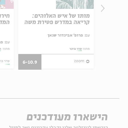
פרק 506 – אווה אילוז (1):
מותו של איש האלוהים:
חירו
באהבה
קריאה במדרש פטירת משה
המדי
ל באריזה קטנה
עם:
פרופ' אביגדור שנאן
עם:
פר
מתוך:
סדר בוקר
מתוך:
ה
27/07/26
zoom
סדר בו
6-10.9
הישארו מעודכנים