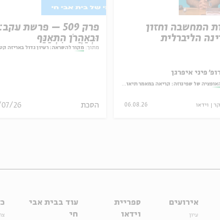
ת המחשבה וחזון
פרק 509 – פרשת עקב:
נה הליברלית
וּבְאַהֲרֹן הִתְאַנַּף
מתוך:
מקור להשראה: רעיון גדול באריזה קט
ופ' פיני איפרגן
אופציה של שפינוזה: קריאה במאמר תיאולוגי־מדיני
הסכת
/07/26
קר
וידאו
06.08.26
אירועים
ספריית
עוד בבית אבי
כל
וידאו
חי
עיון
צר