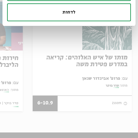
לדחות
מותו של איש האלוהים: קריאה
חירות 
במדרש פטירת משה
הליברל
עם:
פרופ' אביגדור שנאן
עם:
פרופ' 
מתוך:
סדר בוקר
מתוך:
האופצי
6-10.9
סדר בוקר
ו
zoom