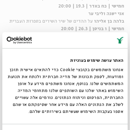
חמישי | כח באדר | 19.3 | 20:00
אני ישנה וליבי ער
בלהה בן אליהו
על ההדים של שיר השירים בספרות העברית
חמישי | ו בניסן | 26.3 | 20:00
שיר השירים – חידת החידות
פרופ'
יאיר זקוביץ
על הסודות הכמוסים בשיר השירים
רביעי| יב בניסן | 1.4 | 20:00
*האירוע מתקיים ביום רביעי
האתר עושה שימוש בעוגיות
אנחנו משתמשים בקובצי Cookie כדי להתאים אישית תוכן
ומודעות, לספק תכונות של מדיה חברתית ולנתח את תנועת
שיתוף
הוספה ליומן
הרשמה לאירועים דומים
המשתמשים שלנו. בנוסף, אנחנו משתפים מידע על אופן
סגור
השימוש באתר שלנו עם השותפים שלנו מתחומי המדיה
החברתית, הפרסום וניתוח הנתונים. גורמים אלה עשויים
תגיות:
שידור חי
לשלב את הנתונים האלה עם מידע אחר שסיפקתם או שהם
אספו בעקבות השימוש שעשיתם בשירותים שלהם.
אירועים נוספים בסדרה