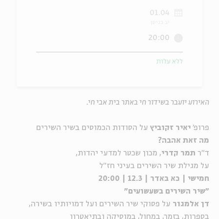
01.04
ה
אנגלית
מיוחדי
יב בניסן
20:00
ללא עלות
האירוע יועבר בשידור חי באתר בית אבי חי.
פרופ'
יאיר זקוביץ
על הסודות הכמוסים בשיר השירים
מה זאת אהבה?
ד"ר
תמר קדרי
, מכון שכטר למדעי יהדות,
על מגילת שיר השירים בעיני חז"ל
חמישי | כא באדר | 12.3 | 20:00
"שיר השירים בשעשועים"
דן אלמגור
על פסוקי שיר השירים ועל דמויותיו בשירה,
בספרות, בזמר, במחול, במוסיקה ובתיאטרון