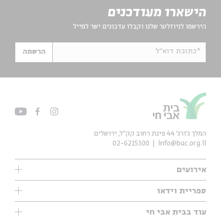
הישארו מעודכנים
הירשמו לניוזלטר שלנו וקבלו עדכונים ישר למייל
*כתובת דוא"ל
הרשמה
המלך ג'ורג' 44 פינת רחוב קק״ל, ירושלים
02-6215300
info@bac.org.il
אירועים
עיון
ספריית וידאו
אנגלית
ילדים
שיעורי בוקר
עוד בבית אבי חי
מוזיקה
מיוחדים