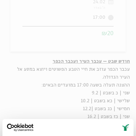
24.02
ה' באדר
ה
אנגלית
מיוחדי
17:00
₪20
חודש שבט – עכבר העיר ועכבר הכפר
עכבר הכפר עוזב את חיי הטבע הפשוטים ויוצא במסע אל
העיר הגדולה.
ההצגה תעלה בשעה 17:00 במועדים הבאים:
שני | כ בשבט | 9.2
שלישי | כא בשבט | 10.2
חמישי | כג בשבט |12.2
שני | כז בשבט | 16.2
חמישי | ל בשבט | 19.2 - נדחה ליום שלישי ה-24.2 עקב
השלג