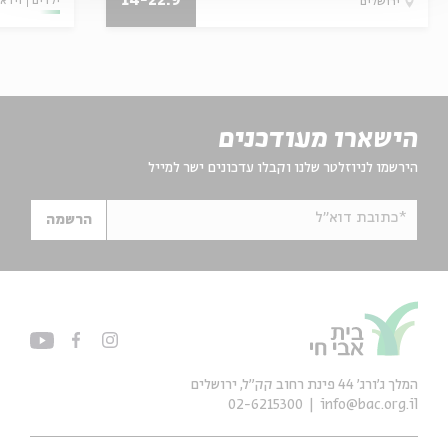
14-22.9
ילדים
וידאו
ירושלים
הישארו מעודכנים
הירשמו לניוזלטר שלנו וקבלו עדכונים ישר למייל
*כתובת דוא"ל
הרשמה
המלך ג'ורג' 44 פינת רחוב קק״ל, ירושלים
02-6215300
info@bac.org.il