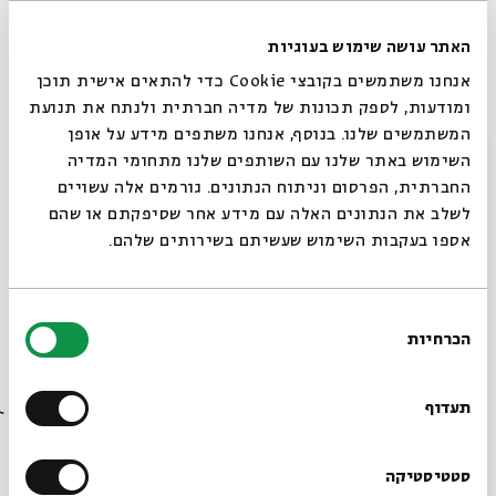
בימוי: ברכי ליפשיץ | כתיבה: שרית זוסמן ויאיר ליפשיץ
האתר עושה שימוש בעוגיות
(שבט) | מוזיקה ופזמונים: נדב ויקינסקי | עיצוב חלל
אנחנו משתמשים בקובצי Cookie כדי להתאים אישית תוכן
ותלבושות: יערה צדוק | עיצוב תאורה: זקי קוואסמי
ומודעות, לספק תכונות של מדיה חברתית ולנתח את תנועת
| משחק: גלית צברי, ערן קראוס | שותפה לרעיון ולפיתוח:
המשתמשים שלנו. בנוסף, אנחנו משתפים מידע על אופן
סגור
רוני ברודצקי
השימוש באתר שלנו עם השותפים שלנו מתחומי המדיה
החברתית, הפרסום וניתוח הנתונים. גורמים אלה עשויים
לשלב את הנתונים האלה עם מידע אחר שסיפקתם או שהם
אספו בעקבות השימוש שעשיתם בשירותים שלהם.
בחירת
הכרחיות
הסכמה
רוצים לדעת מה קורה
בבית אבי חי לפני כולם?
תעדוף
שיתוף
הוספה ליומן
הרשמה לאירועים דומים
הרשמו לניוזלטר שלנו
סטטיסטיקה