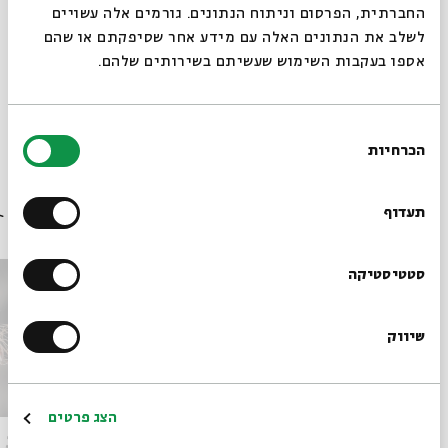
לגילאי 4-7
החברתית, הפרסום וניתוח הנתונים. גורמים אלה עשויים
לשלב את הנתונים האלה עם מידע אחר שסיפקתם או שהם
אספו בעקבות השימוש שעשיתם בשירותים שלהם.
שיתוף
הוספה ליומן
הרשמה לאירועים דומים
בחירת
הכרחיות
הסכמה
תגיות:
לכל המשפחה
רוצים לדעת מה קורה
בבית אבי חי לפני כולם?
תעדוף
אירועים נוספים בסדרה
הרשמו לניוזלטר שלנו
סטטיסטיקה
שיווק
*כתובת דוא"ל
הרשמה
הצג פרטים
אגדות הלבנה || חודש תמוז-קיץ
אגדות 