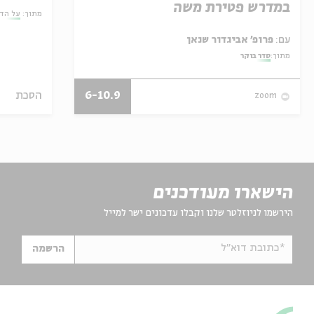
במדרש פטירת משה
מתוך:
על הד
עם:
פרופ' אביגדור שנאן
מתוך:
סדר בוקר
6-10.9
הסכת
zoom
הישארו מעודכנים
הירשמו לניוזלטר שלנו וקבלו עדכונים ישר למייל
*כתובת דוא"ל
הרשמה