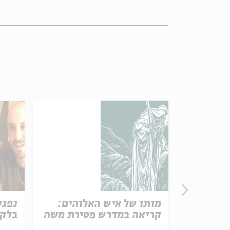
בעקבות
מותו של איש האלוהים:
נפגש
קריאה במדרש פטירת משה
בלק
בנאי, מעיין