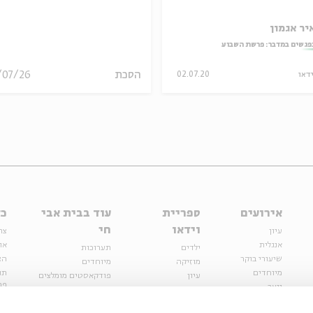
יר אגמון
פגשים במדבר: פרשת השבוע
הסכת
/07/26
ידאו
02.07.20
אירועים
ספריית
עוד בבית אבי
כל
וידאו
חי
עיון
צר
אנגלית
או
ילדים
תערוכות
שיעורי בוקר
הצ
מוזיקה
מיוחדים
מיוחדים
תנ
עיון
פודקאסטים מומלצים
פר
נוער
מיוחדים
כתבות
חנ
ספרות ושירה
ספרות ושירה
קצה הקרחון