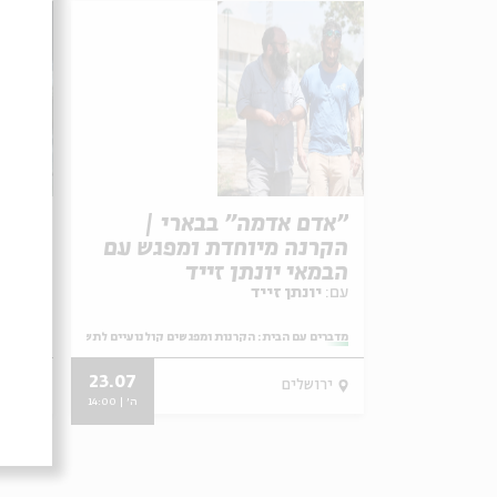
"אדם אדמה" בבארי |
"עין
הקרנה מיוחדת ומפגש עם
הבמאי יונתן זייד
עם:
תם גיאת
עם:
יונתן זייד
מתוך:
מדברים עם הבית: הקרנות ומפגשים קולנועיים לתשעה באב
מתוך:
מדברים 
23.07
ירושלים
ירו
ה' | 14:00