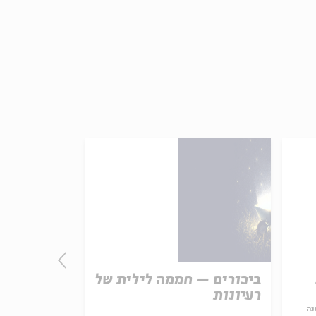
ביכורים – חממה לילית של
נפגשים במ
רעיונות
מטות-מסעי
נה