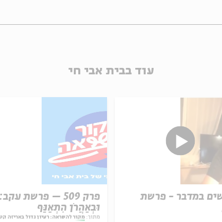
עוד בבית אבי חי
ים במדבר - פרשת
פרק 509 – פרשת עקב:
וּבְאַהֲרֹן הִתְאַנַּף
מתוך:
מקור להשראה: רעיון גדול באריזה קט