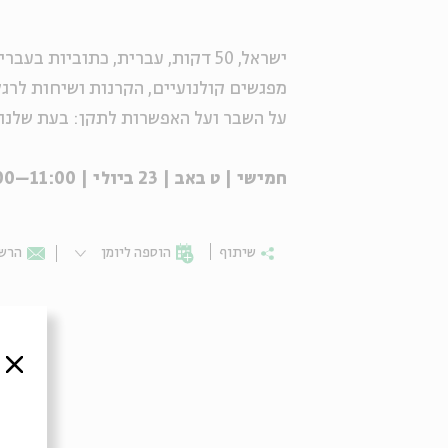
ישראל, 50 דקות, עברית, כתוביות בעברית | בימוי: יאיר אגמון
מפגשים קולנועיים, הקרנות ושיחות לרג
על השבר ועל האפשרות לתקן: בעת שלנו 
חמישי | ט באב | 23 ביולי | 11:00–17:00 | בית אבי חי
שיתוף
הוספה ליומן
הרשמ
סגור