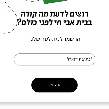
רוצים לדעת מה קורה
בבית אבי חי לפני כולם?
הרשמו לניוזלטר שלנו
 אחת פקוחה"
התנתקות: חורבן, זיכרון
מסך | מפגש עם הבמאי
*כתובת דוא"ל
עם:
לייזי שפירא
עם הבית: הקרנות ומפגשים קולנועיים לתשעה באב
מתוך:
מדברים עם הבית: הקרנות ומפגשים קולנוע
07
23.07
הרשמה
שלים
ירושלים
ה' | 13:30
ה' | 00