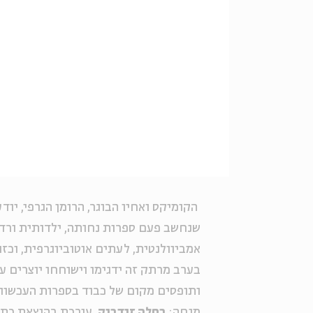
הקומיקס ואחיו הבוגר, הרומן הגרפי, י
שנחשב פעם ספרות נחותה, ילדותית ורדוד
אמביוולנטית, לעתים אוטוביוגרפית, וכזו
בערב מרתק זה ידגימו וישוחחו יוצרים על
ותופסים מקום של כבוד בספרות העכשווית
מנחה:
רחלה זנדבנק
, עורכת בהוצאת כת