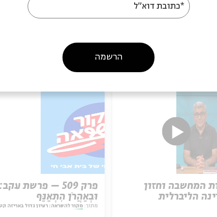
*כתובת דוא"ל
הרשמה
עוד בבית אבי חי
ת המחשבה וחזון
פרק 509 – פרשת עקב:
נה הליברלית
וּבְאַהֲרֹן הִתְאַנַּף
מתוך:
מקור להשראה: רעיון גדול באריזה קט