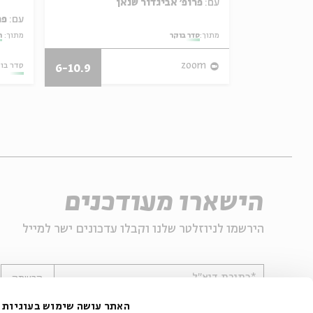
עם:
פרופ' אביגדור שנאן
עם:
פר
מתוך:
סדר בוקר
מתוך:
ה
27/07/26
zoom
סדר בו
6-10.9
הישארו מעודכנים
הירשמו לניוזלטר שלנו וקבלו עדכונים ישר למייל
*כתובת דוא"ל
הרשמה
האתר עושה שימוש בעוגיות