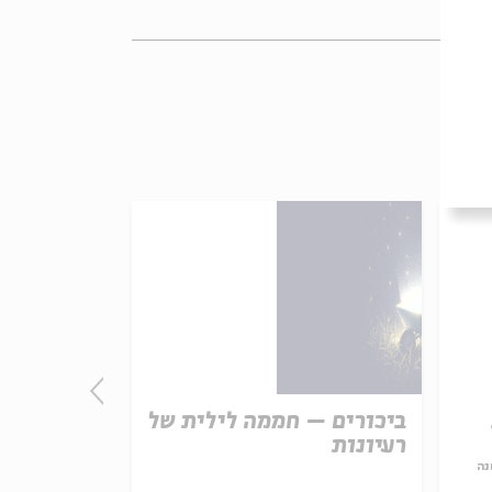
ביכורים – חממה לילית של
התורה - חו
רעיונות
אמת נצחית
נה