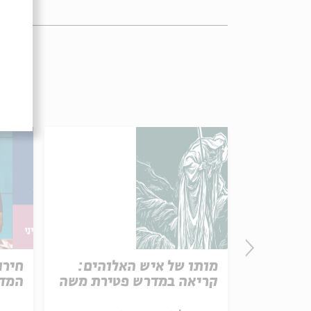
פרק 506 – אווה אילוז (1):
מותו של איש האלוהים:
חירו
באהבה
קריאה במדרש פטירת משה
המדי
ל באריזה קטנה