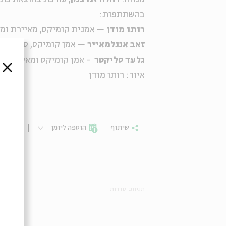
בהשתתפות:
רותו מודן –
אמנית קומיקס, מאיירת ומ
זאב אנגלמאייר –
אמן קומיקס, סופר ומא
גלעד סליקטר
- אמן קומיקס ומאייר
סגור
איור: רותו מודן
שיתוף
הוספה ליומן
הרשמ
תגיות:
סדרות