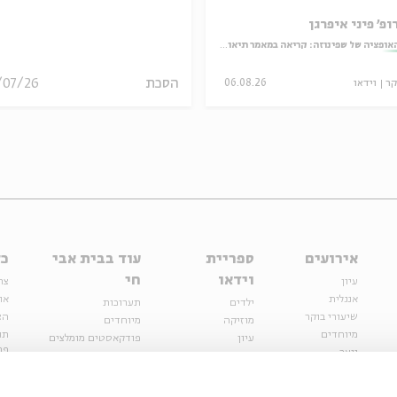
ופ' פיני איפרגן
אופציה של שפינוזה: קריאה במאמר תיאולוגי־מדיני
הסכת
/07/26
קר
וידאו
06.08.26
אירועים
ספריית
עוד בבית אבי
כל
וידאו
חי
עיון
צר
אנגלית
או
ילדים
תערוכות
שיעורי בוקר
הצ
מוזיקה
מיוחדים
מיוחדים
תנ
עיון
פודקאסטים מומלצים
פר
נוער
מיוחדים
כתבות
חנ
ספרות ושירה
ספרות ושירה
קצה הקרחון
סדרות
על הדרך