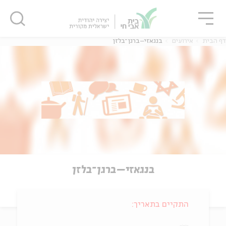
גור
סגור
סגור
דף הבית
אירועים
בנגאזי–ברגן־בלזן
בנגאזי–ברגן־בלזן
התקיים בתאריך: