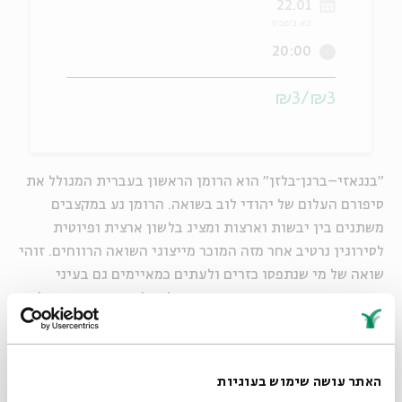
22.01
כא בשבט
ה
אנגלית
מיוחדי
20:00
₪3/₪3
"בנגאזי–ברגן־בלזן" הוא הרומן הראשון בעברית המגולל את
סיפורם העלום של יהודי לוב בשואה. הרומן נע במקצבים
משתנים בין יבשות וארצות ומציג בלשון ארצית ופיוטית
לסירוגין נרטיב אחר מזה המוכר מייצוגי השואה הרווחים. זוהי
שואה של מי שנתפסו כזרים ולעתים כמאיימים גם בעיני
היהודים האירופאים שהיו שותפים לגורלם – יסוד זר אפילו
בתוך אותה פלנטה אחרת.
בתכנית:
דברי פתיחה מפי פרופ'
יוחאי אופנהיימר
, אוניברסיטת תל
האתר עושה שימוש בעוגיות
אביב