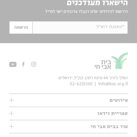
הישארו מעודכנים
הירשמו לניוזלטר שלנו וקבלו עדכונים ישר למייל
*כתובת דוא"ל
הרשמה
המלך ג'ורג' 44 פינת רחוב קק״ל, ירושלים
02-6215300
info@bac.org.il
אירועים
עיון
ספריית וידאו
אנגלית
ילדים
שיעורי בוקר
עוד בבית אבי חי
מוזיקה
מיוחדים
תערוכות