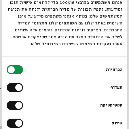
אנחנו משתמשים בקובצי Cookie כדי להתאים אישית תוכן
הסופר
יוסי סוכרי
משוחח עם
בלהה בן אליהו
, מכון "כרם"
ומודעות, לספק תכונות של מדיה חברתית ולנתח את תנועת
בירושלים – מכללת דוד ילין
המשתמשים שלנו. בנוסף, אנחנו משתפים מידע על אופן
מוסיקה:
יניב רבה
סגור
השימוש באתר שלנו עם השותפים שלנו מתחומי המדיה
החברתית, הפרסום וניתוח הנתונים. גורמים אלה עשויים
לקריאה נוספת>>
לשלב את הנתונים האלה עם מידע אחר שסיפקתם או שהם
אספו בעקבות השימוש שעשיתם בשירותים שלהם.
שיתוף
הוספה ליומן
הרשמה לאירועים דומים
בחירת
הכרחיות
הסכמה
רוצים לדעת מה קורה
בבית אבי חי לפני כולם?
תגיות:
סדרות
תעדוף
הרשמו לניוזלטר שלנו
סטטיסטיקה
עוד בבית אבי חי
שיווק
*כתובת דוא"ל